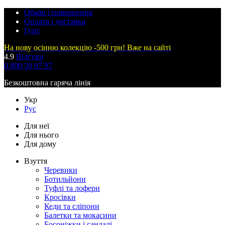
Обмін і повернення
Оплата і доставка
Гурт
На нову осінню колекцію -500 грн! Вже на сайті
4.9
Відгуки
0 800 50 97 97
Безкоштовна гаряча лінія
Укр
Рус
Для неї
Для нього
Для дому
Взуття
Черевики
Ботильйони
Туфлі та лофери
Кросівки
Кеди та сліпони
Балетки та мокасини
Босоніжки і сандалі