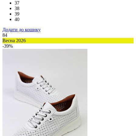
37
38
39
40
Додати до кошику
84
Весна 2026
-39%