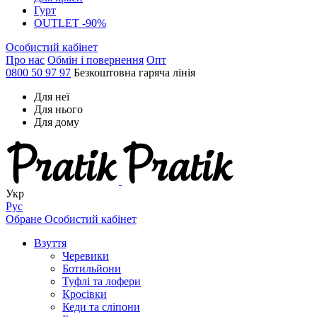
Гурт
OUTLET -90%
Особистий кабінет
Про нас
Обмін і повернення
Опт
0800 50 97 97
Безкоштовна гаряча лінія
Для неї
Для нього
Для дому
Укр
Рус
Обране
Особистий кабінет
Взуття
Черевики
Ботильйони
Туфлі та лофери
Кросівки
Кеди та сліпони