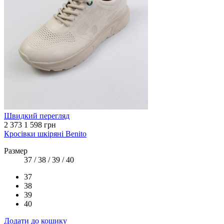
Швидкий перегляд
2 373
1 598 грн
Кросівки шкіряні Benito
Размер
37 / 38 / 39 / 40
37
38
39
40
Додати до кошику