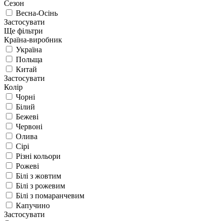
Сезон
Весна-Осінь
Застосувати
Ще фільтри
Країна-виробник
Україна
Польща
Китай
Застосувати
Колір
Чорні
Білий
Бежеві
Червоні
Олива
Сірі
Різні кольори
Рожеві
Білі з жовтим
Білі з рожевим
Білі з помаранчевим
Капучино
Застосувати