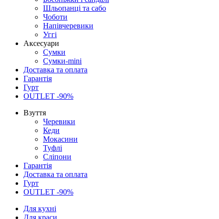
Шльопанці та сабо
Чоботи
Напівчеревики
Уггі
Аксесуари
Сумки
Сумки-mini
Доставка та оплата
Гарантія
Гурт
OUTLET -90%
Взуття
Черевики
Кеди
Мокасини
Туфлі
Сліпони
Гарантія
Доставка та оплата
Гурт
OUTLET -90%
Для кухні
Для краси