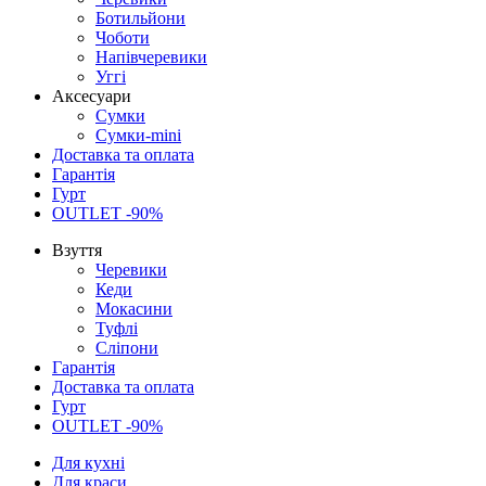
Ботильйони
Чоботи
Напівчеревики
Уггі
Аксесуари
Сумки
Сумки-mini
Доставка та оплата
Гарантія
Гурт
OUTLET -90%
Взуття
Черевики
Кеди
Мокасини
Туфлі
Сліпони
Гарантія
Доставка та оплата
Гурт
OUTLET -90%
Для кухні
Для краси