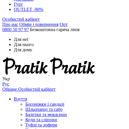
Гурт
OUTLET -90%
Особистий кабінет
Про нас
Обмін і повернення
Опт
0800 50 97 97
Безкоштовна гаряча лінія
Для неї
Для нього
Для дому
Укр
Рус
Обране
Особистий кабінет
Взуття
Босоніжки і сандалі
Шльопанці та сабо
Балетки та мокасини
Кеди та сліпони
Туфлі та лофери