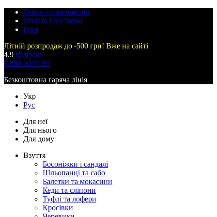
Обмін і повернення
Оплата і доставка
Гурт
Літній розпродаж до -500 грн! Вже на сайті
4.9
Відгуки
0 800 50 97 97
Безкоштовна гаряча лінія
Укр
Рус
Для неї
Для нього
Для дому
Взуття
Босоніжки і сандалі
Шльопанці та сабо
Балетки та мокасини
Кеди та сліпони
Туфлі та лофери
Кросівки
Черевики