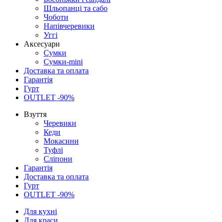
Шльопанці та сабо
Чоботи
Напівчеревики
Уггі
Аксесуари
Сумки
Сумки-mini
Доставка та оплата
Гарантія
Гурт
OUTLET -90%
Взуття
Черевики
Кеди
Мокасини
Туфлі
Сліпони
Гарантія
Доставка та оплата
Гурт
OUTLET -90%
Для кухні
Для краси