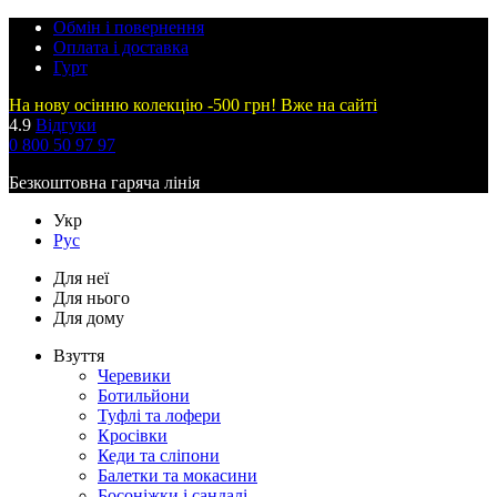
Обмін і повернення
Оплата і доставка
Гурт
На нову осінню колекцію -500 грн! Вже на сайті
4.9
Відгуки
0 800 50 97 97
Безкоштовна гаряча лінія
Укр
Рус
Для неї
Для нього
Для дому
Взуття
Черевики
Ботильйони
Туфлі та лофери
Кросівки
Кеди та сліпони
Балетки та мокасини
Босоніжки і сандалі