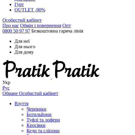
Гурт
OUTLET -90%
Особистий кабінет
Про нас
Обмін і повернення
Опт
0800 50 97 97
Безкоштовна гаряча лінія
Для неї
Для нього
Для дому
Укр
Рус
Обране
Особистий кабінет
Взуття
Черевики
Ботильйони
Туфлі та лофери
Кросівки
Кеди та сліпони