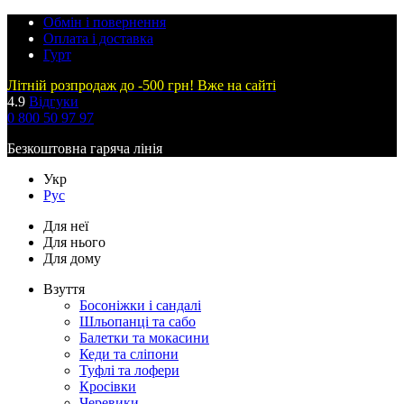
Обмін і повернення
Оплата і доставка
Гурт
Літній розпродаж до -500 грн! Вже на сайті
4.9
Відгуки
0 800 50 97 97
Безкоштовна гаряча лінія
Укр
Рус
Для неї
Для нього
Для дому
Взуття
Босоніжки і сандалі
Шльопанці та сабо
Балетки та мокасини
Кеди та сліпони
Туфлі та лофери
Кросівки
Черевики