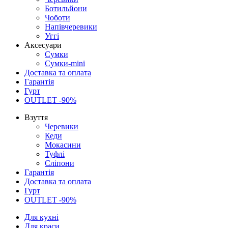
Ботильйони
Чоботи
Напівчеревики
Уггі
Аксесуари
Сумки
Сумки-mini
Доставка та оплата
Гарантія
Гурт
OUTLET -90%
Взуття
Черевики
Кеди
Мокасини
Туфлі
Сліпони
Гарантія
Доставка та оплата
Гурт
OUTLET -90%
Для кухні
Для краси