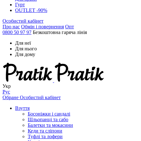
Гурт
OUTLET -90%
Особистий кабінет
Про нас
Обмін і повернення
Опт
0800 50 97 97
Безкоштовна гаряча лінія
Для неї
Для нього
Для дому
Укр
Рус
Обране
Особистий кабінет
Взуття
Босоніжки і сандалі
Шльопанці та сабо
Балетки та мокасини
Кеди та сліпони
Туфлі та лофери