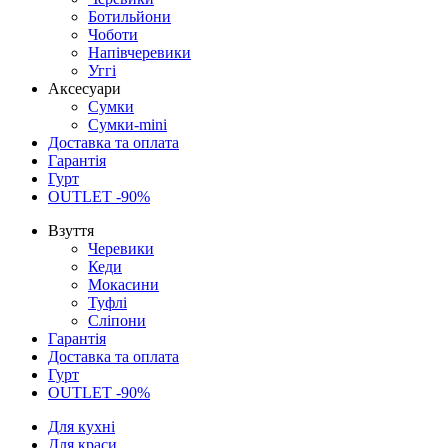
Ботильйони
Чоботи
Напівчеревики
Уггі
Аксесуари
Сумки
Сумки-mini
Доставка та оплата
Гарантія
Гурт
OUTLET -90%
Взуття
Черевики
Кеди
Мокасини
Туфлі
Сліпони
Гарантія
Доставка та оплата
Гурт
OUTLET -90%
Для кухні
Для краси