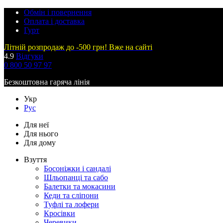
Обмін і повернення
Оплата і доставка
Гурт
Літній розпродаж до -500 грн! Вже на сайті
4.9
Відгуки
0 800 50 97 97
Безкоштовна гаряча лінія
Укр
Рус
Для неї
Для нього
Для дому
Взуття
Босоніжки і сандалі
Шльопанці та сабо
Балетки та мокасини
Кеди та сліпони
Туфлі та лофери
Кросівки
Черевики