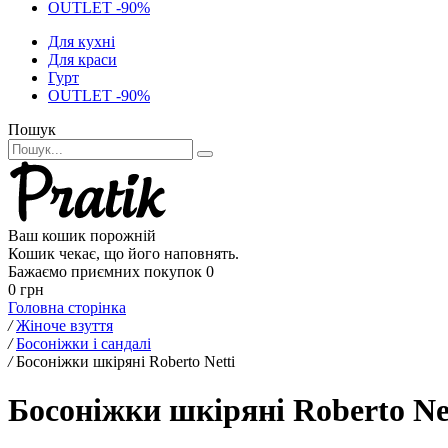
OUTLET -90%
Для кухні
Для краси
Гурт
OUTLET -90%
Пошук
Ваш кошик порожній
Кошик чекає, що його наповнять.
Бажаємо приємних покупок
0
0 грн
Головна сторінка
/
Жіноче взуття
/
Босоніжки і сандалі
/
Босоніжки шкіряні Roberto Netti
Босоніжки шкіряні Roberto Net