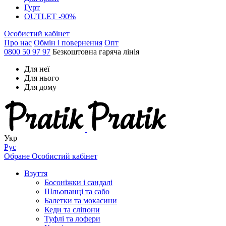
Гурт
OUTLET -90%
Особистий кабінет
Про нас
Обмін і повернення
Опт
0800 50 97 97
Безкоштовна гаряча лінія
Для неї
Для нього
Для дому
Укр
Рус
Обране
Особистий кабінет
Взуття
Босоніжки і сандалі
Шльопанці та сабо
Балетки та мокасини
Кеди та сліпони
Туфлі та лофери