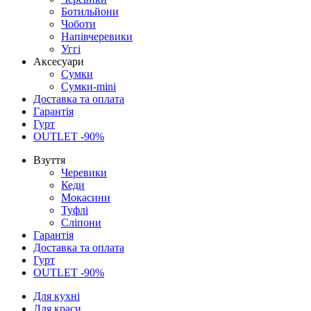
Ботильйони
Чоботи
Напівчеревики
Уггі
Аксесуари
Сумки
Сумки-mini
Доставка та оплата
Гарантія
Гурт
OUTLET -90%
Взуття
Черевики
Кеди
Мокасини
Туфлі
Сліпони
Гарантія
Доставка та оплата
Гурт
OUTLET -90%
Для кухні
Для краси