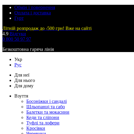
Обмін і повернення
Оплата і доставка
Гурт
Літній розпродаж до -500 грн! Вже на сайті
4.9
Відгуки
0 800 50 97 97
Безкоштовна гаряча лінія
Укр
Рус
Для неї
Для нього
Для дому
Взуття
Босоніжки і сандалі
Шльопанці та сабо
Балетки та мокасини
Кеди та сліпони
Туфлі та лофери
Кросівки
Черевики