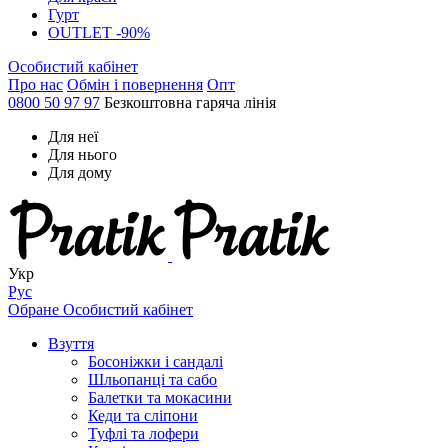
Гурт
OUTLET -90%
Особистий кабінет
Про нас
Обмін і повернення
Опт
0800 50 97 97
Безкоштовна гаряча лінія
Для неї
Для нього
Для дому
Укр
Рус
Обране
Особистий кабінет
Взуття
Босоніжки і сандалі
Шльопанці та сабо
Балетки та мокасини
Кеди та сліпони
Туфлі та лофери