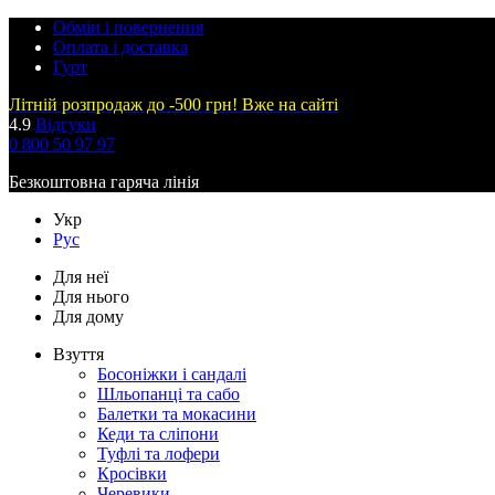
Обмін і повернення
Оплата і доставка
Гурт
Літній розпродаж до -500 грн! Вже на сайті
4.9
Відгуки
0 800 50 97 97
Безкоштовна гаряча лінія
Укр
Рус
Для неї
Для нього
Для дому
Взуття
Босоніжки і сандалі
Шльопанці та сабо
Балетки та мокасини
Кеди та сліпони
Туфлі та лофери
Кросівки
Черевики