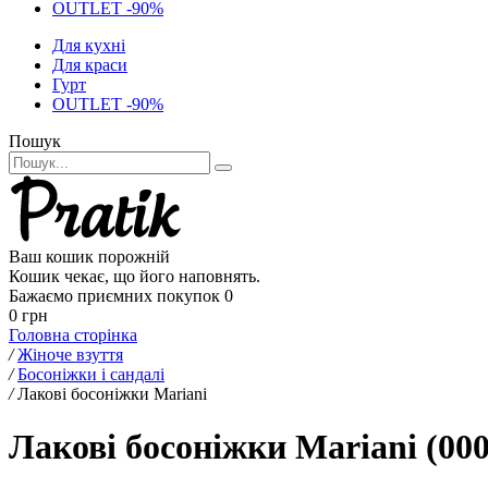
OUTLET -90%
Для кухні
Для краси
Гурт
OUTLET -90%
Пошук
Ваш кошик порожній
Кошик чекає, що його наповнять.
Бажаємо приємних покупок
0
0 грн
Головна сторінка
/
Жіноче взуття
/
Босоніжки і сандалі
/
Лакові босоніжки Mariani
Лакові босоніжки Mariani (00