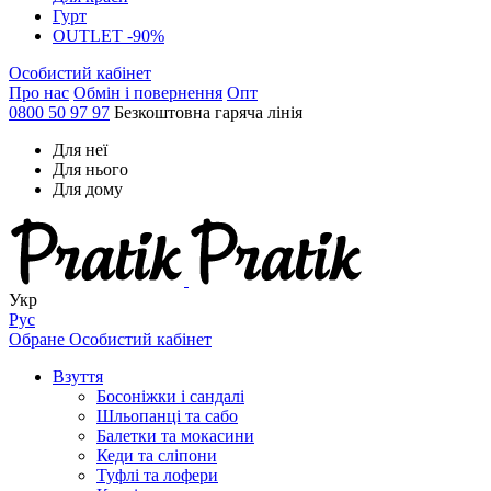
Гурт
OUTLET -90%
Особистий кабінет
Про нас
Обмін і повернення
Опт
0800 50 97 97
Безкоштовна гаряча лінія
Для неї
Для нього
Для дому
Укр
Рус
Обране
Особистий кабінет
Взуття
Босоніжки і сандалі
Шльопанці та сабо
Балетки та мокасини
Кеди та сліпони
Туфлі та лофери