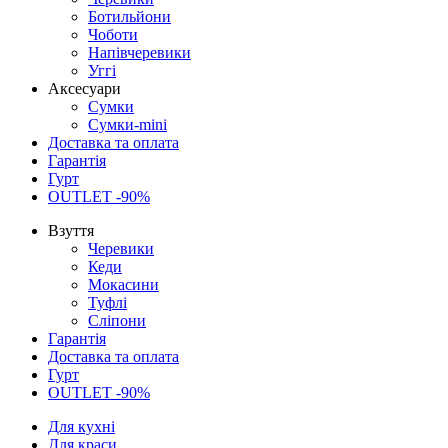
Ботильйони
Чоботи
Напівчеревики
Уггі
Аксесуари
Сумки
Сумки-mini
Доставка та оплата
Гарантія
Гурт
OUTLET -90%
Взуття
Черевики
Кеди
Мокасини
Туфлі
Сліпони
Гарантія
Доставка та оплата
Гурт
OUTLET -90%
Для кухні
Для краси