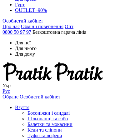
Гурт
OUTLET -90%
Особистий кабінет
Про нас
Обмін і повернення
Опт
0800 50 97 97
Безкоштовна гаряча лінія
Для неї
Для нього
Для дому
Укр
Рус
Обране
Особистий кабінет
Взуття
Босоніжки і сандалі
Шльопанці та сабо
Балетки та мокасини
Кеди та сліпони
Туфлі та лофери