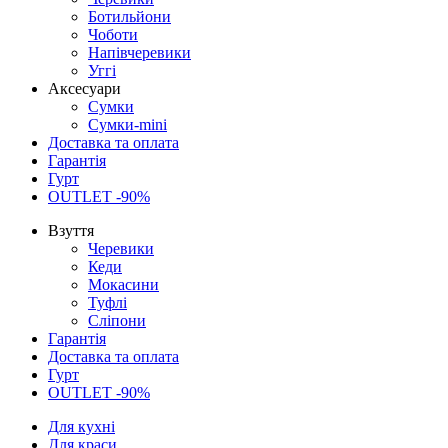
Ботильйони
Чоботи
Напівчеревики
Уггі
Аксесуари
Сумки
Сумки-mini
Доставка та оплата
Гарантія
Гурт
OUTLET -90%
Взуття
Черевики
Кеди
Мокасини
Туфлі
Сліпони
Гарантія
Доставка та оплата
Гурт
OUTLET -90%
Для кухні
Для краси