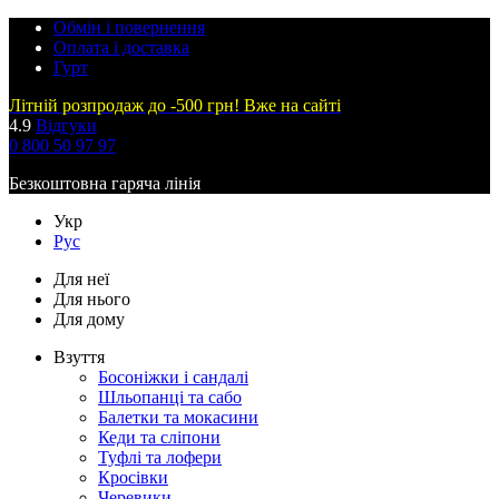
Обмін і повернення
Оплата і доставка
Гурт
Літній розпродаж до -500 грн! Вже на сайті
4.9
Відгуки
0 800 50 97 97
Безкоштовна гаряча лінія
Укр
Рус
Для неї
Для нього
Для дому
Взуття
Босоніжки і сандалі
Шльопанці та сабо
Балетки та мокасини
Кеди та сліпони
Туфлі та лофери
Кросівки
Черевики