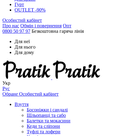
Гурт
OUTLET -90%
Особистий кабінет
Про нас
Обмін і повернення
Опт
0800 50 97 97
Безкоштовна гаряча лінія
Для неї
Для нього
Для дому
Укр
Рус
Обране
Особистий кабінет
Взуття
Босоніжки і сандалі
Шльопанці та сабо
Балетки та мокасини
Кеди та сліпони
Туфлі та лофери