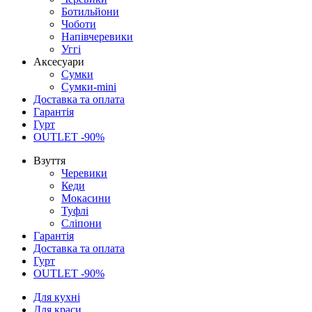
Ботильйони
Чоботи
Напівчеревики
Уггі
Аксесуари
Сумки
Сумки-mini
Доставка та оплата
Гарантія
Гурт
OUTLET -90%
Взуття
Черевики
Кеди
Мокасини
Туфлі
Сліпони
Гарантія
Доставка та оплата
Гурт
OUTLET -90%
Для кухні
Для краси