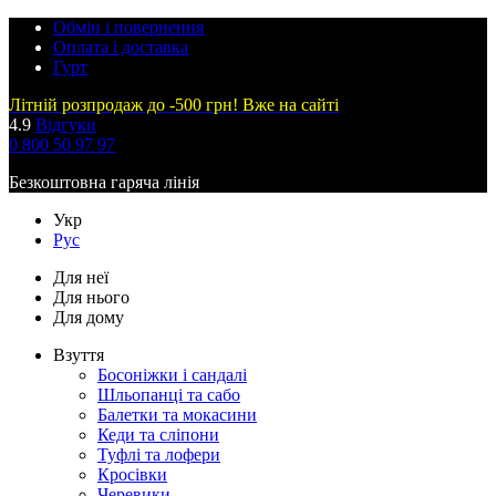
Обмін і повернення
Оплата і доставка
Гурт
Літній розпродаж до -500 грн! Вже на сайті
4.9
Відгуки
0 800 50 97 97
Безкоштовна гаряча лінія
Укр
Рус
Для неї
Для нього
Для дому
Взуття
Босоніжки і сандалі
Шльопанці та сабо
Балетки та мокасини
Кеди та сліпони
Туфлі та лофери
Кросівки
Черевики