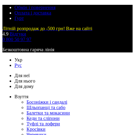
Обмін і повернення
Оплата і доставка
Гурт
Літній розпродаж до -500 грн! Вже на сайті
4.9
Відгуки
0 800 50 97 97
Безкоштовна гаряча лінія
Укр
Рус
Для неї
Для нього
Для дому
Взуття
Босоніжки і сандалі
Шльопанці та сабо
Балетки та мокасини
Кеди та сліпони
Туфлі та лофери
Кросівки
Черевики