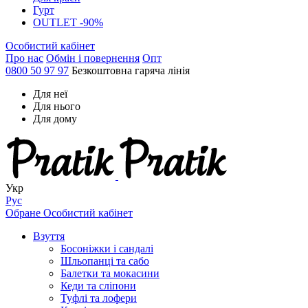
Гурт
OUTLET -90%
Особистий кабінет
Про нас
Обмін і повернення
Опт
0800 50 97 97
Безкоштовна гаряча лінія
Для неї
Для нього
Для дому
Укр
Рус
Обране
Особистий кабінет
Взуття
Босоніжки і сандалі
Шльопанці та сабо
Балетки та мокасини
Кеди та сліпони
Туфлі та лофери