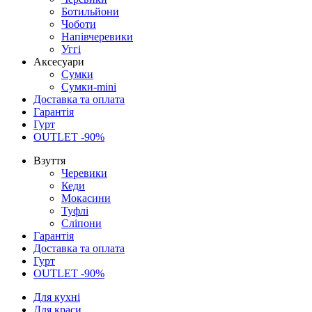
Ботильйони
Чоботи
Напівчеревики
Уггі
Аксесуари
Сумки
Сумки-mini
Доставка та оплата
Гарантія
Гурт
OUTLET -90%
Взуття
Черевики
Кеди
Мокасини
Туфлі
Сліпони
Гарантія
Доставка та оплата
Гурт
OUTLET -90%
Для кухні
Для краси