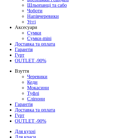
Шльопанці та сабо
Чоботи
Напівчеревики
Уггі
Аксесуари
Сумки
Сумки-mini
Доставка та оплата
Гарантія
Гурт
OUTLET -90%
Взуття
Черевики
Кеди
Мокасини
Туфлі
Сліпони
Гарантія
Доставка та оплата
Гурт
OUTLET -90%
Для кухні
Для краси