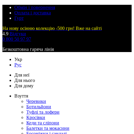
Обмін і повернення
Оплата і доставка
Гурт
На нову осінню колекцію -500 грн! Вже на сайті
4.9
Відгуки
0 800 50 97 97
Безкоштовна гаряча лінія
Укр
Рус
Для неї
Для нього
Для дому
Взуття
Черевики
Ботильйони
Туфлі та лофери
Кросівки
Кеди та сліпони
Балетки та мокасини
Босоніжки і сандалі