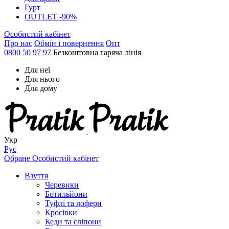
Гурт
OUTLET -90%
Особистий кабінет
Про нас
Обмін і повернення
Опт
0800 50 97 97
Безкоштовна гаряча лінія
Для неї
Для нього
Для дому
Укр
Рус
Обране
Особистий кабінет
Взуття
Черевики
Ботильйони
Туфлі та лофери
Кросівки
Кеди та сліпони