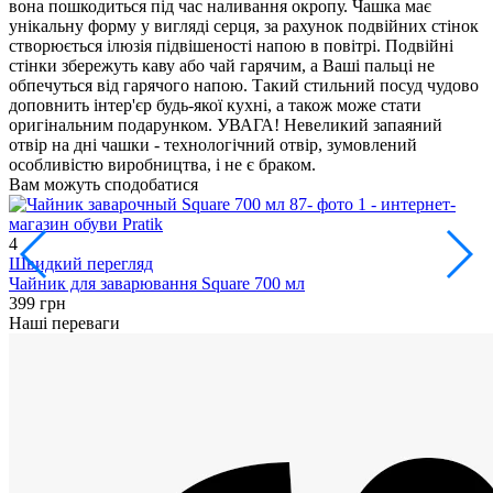
вона пошкодиться під час наливання окропу. Чашка має
унікальну форму у вигляді серця, за рахунок подвійних стінок
створюється ілюзія підвішеності напою в повітрі. Подвійні
стінки збережуть каву або чай гарячим, а Ваші пальці не
обпечуться від гарячого напою. Такий стильний посуд чудово
доповнить інтер'єр будь-якої кухні, а також може стати
оригінальним подарунком. УВАГА! Невеликий запаяний
отвір на дні чашки - технологічний отвір, зумовлений
особливістю виробництва, і не є браком.
Вам можуть сподобатися
4
1
Швидкий перегляд
Чайник для заварювання Square 700 мл
Ч
399 грн
2
Наші переваги