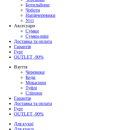
Ботильйони
Чоботи
Напівчеревики
Уггі
Аксесуари
Сумки
Сумки-mini
Доставка та оплата
Гарантія
Гурт
OUTLET -90%
Взуття
Черевики
Кеди
Мокасини
Туфлі
Сліпони
Гарантія
Доставка та оплата
Гурт
OUTLET -90%
Для кухні
Для краси