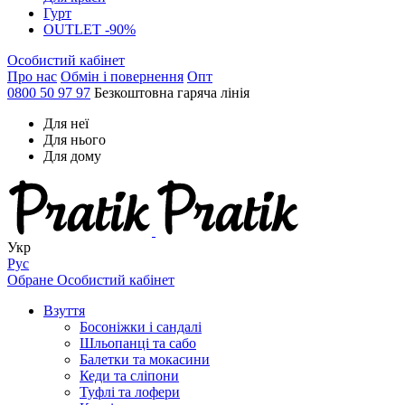
Гурт
OUTLET -90%
Особистий кабінет
Про нас
Обмін і повернення
Опт
0800 50 97 97
Безкоштовна гаряча лінія
Для неї
Для нього
Для дому
Укр
Рус
Обране
Особистий кабінет
Взуття
Босоніжки і сандалі
Шльопанці та сабо
Балетки та мокасини
Кеди та сліпони
Туфлі та лофери