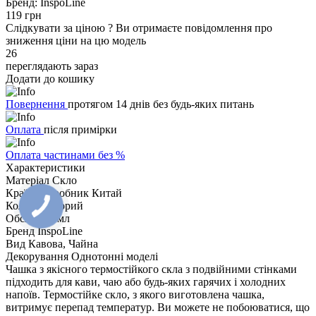
Бренд:
InspoLine
119 грн
Слідкувати за ціною
?
Ви отримаєте повідомлення про
зниження ціни на цю модель
26
переглядають зараз
Додати до кошику
Повернення
протягом 14 днів без будь-яких питань
Оплата
після примірки
Оплата частинами без %
Характеристики
Матеріал
Скло
Країна-виробник
Китай
Колір
Прозорий
Обсяг
150 мл
Бренд
InspoLine
Вид
Кавова, Чайна
Декорування
Однотонні моделі
Чашка з якісного термостійкого скла з подвійними стінками
підходить для кави, чаю або будь-яких гарячих і холодних
напоїв. Термостійке скло, з якого виготовлена чашка,
витримує перепад температур. Ви можете не побоюватися, що