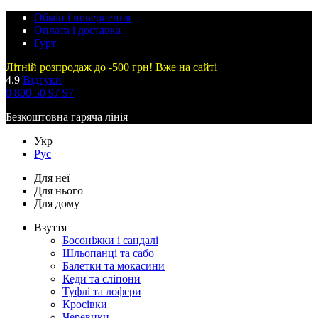
Обмін і повернення
Оплата і доставка
Гурт
Літній розпродаж до -500 грн! Вже на сайті
4.9
Відгуки
0 800 50 97 97
Безкоштовна гаряча лінія
Укр
Рус
Для неї
Для нього
Для дому
Взуття
Босоніжки і сандалі
Шльопанці та сабо
Балетки та мокасини
Кеди та сліпони
Туфлі та лофери
Кросівки
Черевики