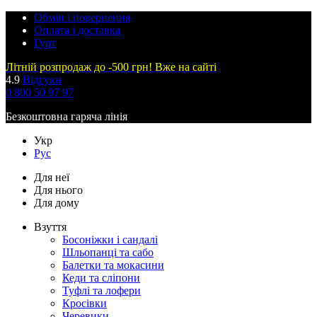
Обмін і повернення
Оплата і доставка
Гурт
Літній розпродаж до -500 грн! Вже на сайті
4.9
Відгуки
0 800 50 97 97
Безкоштовна гаряча лінія
Укр
Рус
Для неї
Для нього
Для дому
Взуття
Босоніжки і сандалі
Шльопанці та сабо
Балетки та мокасини
Кеди та сліпони
Туфлі та лофери
Кросівки
Черевики