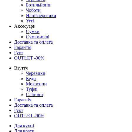
Ботильйони
Чоботи
Напівчеревики
Уггі
Аксесуари
Сумки
Сумки-mini
Доставка та оплата
Гарантія
Гурт
OUTLET -90%
Взуття
Черевики
Кеди
Мокасини
Туфлі
Сліпони
Гарантія
Доставка та оплата
Гурт
OUTLET -90%
Для кухні
Для краси