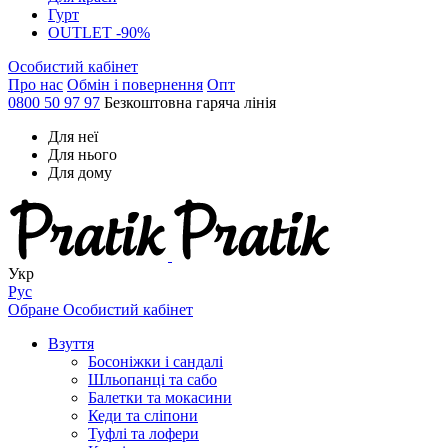
Гурт
OUTLET -90%
Особистий кабінет
Про нас
Обмін і повернення
Опт
0800 50 97 97
Безкоштовна гаряча лінія
Для неї
Для нього
Для дому
Укр
Рус
Обране
Особистий кабінет
Взуття
Босоніжки і сандалі
Шльопанці та сабо
Балетки та мокасини
Кеди та сліпони
Туфлі та лофери