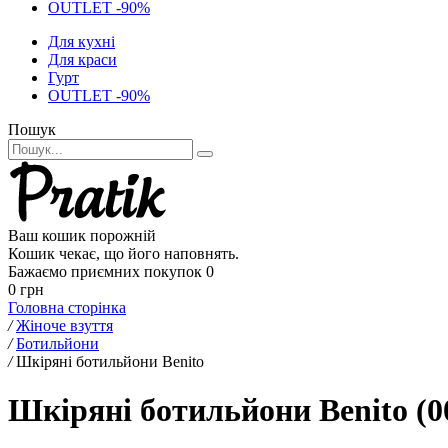
OUTLET -90%
Для кухні
Для краси
Гурт
OUTLET -90%
Пошук
Ваш кошик порожній
Кошик чекає, що його наповнять.
Бажаємо приємних покупок
0
0 грн
Головна сторінка
/
Жіноче взуття
/
Ботильйони
/
Шкіряні ботильйони Benito
Шкіряні ботильйони Benito (0