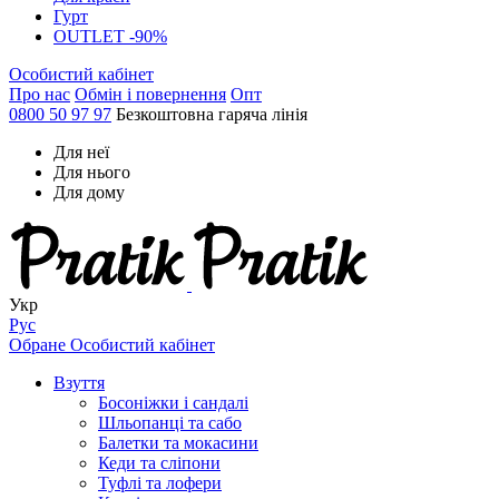
Гурт
OUTLET -90%
Особистий кабінет
Про нас
Обмін і повернення
Опт
0800 50 97 97
Безкоштовна гаряча лінія
Для неї
Для нього
Для дому
Укр
Рус
Обране
Особистий кабінет
Взуття
Босоніжки і сандалі
Шльопанці та сабо
Балетки та мокасини
Кеди та сліпони
Туфлі та лофери