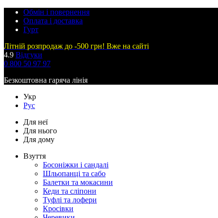
Обмін і повернення
Оплата і доставка
Гурт
Літній розпродаж до -500 грн! Вже на сайті
4.9
Відгуки
0 800 50 97 97
Безкоштовна гаряча лінія
Укр
Рус
Для неї
Для нього
Для дому
Взуття
Босоніжки і сандалі
Шльопанці та сабо
Балетки та мокасини
Кеди та сліпони
Туфлі та лофери
Кросівки
Черевики