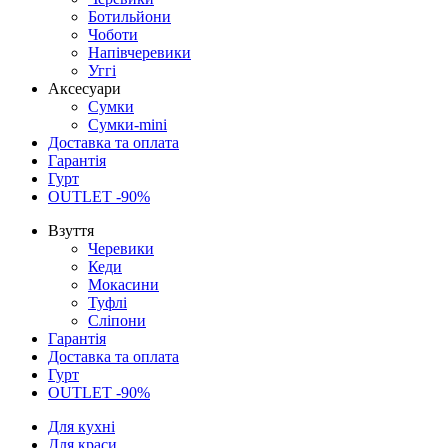
Ботильйони
Чоботи
Напівчеревики
Уггі
Аксесуари
Сумки
Сумки-mini
Доставка та оплата
Гарантія
Гурт
OUTLET -90%
Взуття
Черевики
Кеди
Мокасини
Туфлі
Сліпони
Гарантія
Доставка та оплата
Гурт
OUTLET -90%
Для кухні
Для краси