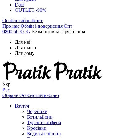
Гурт
OUTLET -90%
Особистий кабінет
Про нас
Обмін і повернення
Опт
0800 50 97 97
Безкоштовна гаряча лінія
Для неї
Для нього
Для дому
Укр
Рус
Обране
Особистий кабінет
Взуття
Черевики
Ботильйони
Туфлі та лофери
Кросівки
Кеди та сліпони