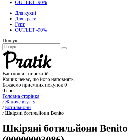
OUTLET -90%
Для кухні
Для краси
Гурт
OUTLET -90%
Пошук
Ваш кошик порожній
Кошик чекає, що його наповнять.
Бажаємо приємних покупок
0
0 грн
Головна сторінка
/
Жіноче взуття
/
Ботильйони
/
Шкіряні ботильйони Benito
Шкіряні ботильйони Benito
(00000003086)