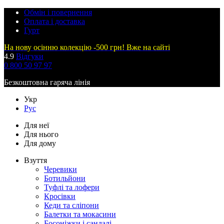
Обмін і повернення
Оплата і доставка
Гурт
На нову осінню колекцію -500 грн! Вже на сайті
4.9
Відгуки
0 800 50 97 97
Безкоштовна гаряча лінія
Укр
Рус
Для неї
Для нього
Для дому
Взуття
Черевики
Ботильйони
Туфлі та лофери
Кросівки
Кеди та сліпони
Балетки та мокасини
Босоніжки і сандалі