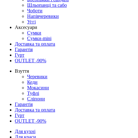
Шльопанці та сабо
Чоботи
Напівчеревики
Уггі
Аксесуари
Сумки
Сумки-mini
Доставка та оплата
Гарантія
Гурт
OUTLET -90%
Взуття
Черевики
Кеди
Мокасини
Туфлі
Сліпони
Гарантія
Доставка та оплата
Гурт
OUTLET -90%
Для кухні
Для краси