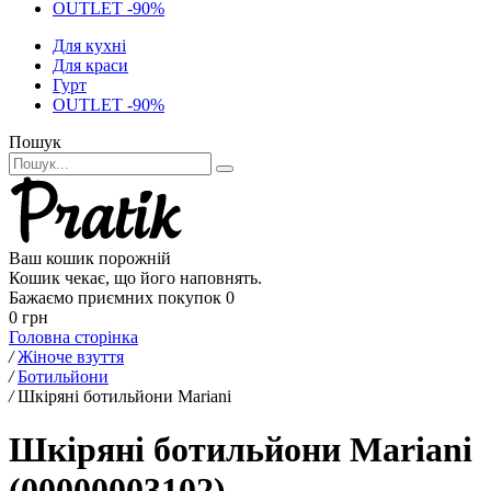
OUTLET -90%
Для кухні
Для краси
Гурт
OUTLET -90%
Пошук
Ваш кошик порожній
Кошик чекає, що його наповнять.
Бажаємо приємних покупок
0
0 грн
Головна сторінка
/
Жіноче взуття
/
Ботильйони
/
Шкіряні ботильйони Mariani
Шкіряні ботильйони Mariani
(00000003102)