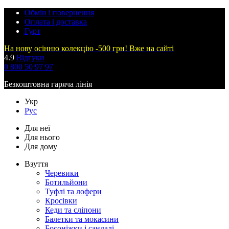
Обмін і повернення
Оплата і доставка
Гурт
На нову осінню колекцію -500 грн! Вже на сайті
4.9
Відгуки
0 800 50 97 97
Безкоштовна гаряча лінія
Укр
Рус
Для неї
Для нього
Для дому
Взуття
Черевики
Ботильйони
Туфлі та лофери
Кросівки
Кеди та сліпони
Балетки та мокасини
Босоніжки і сандалі