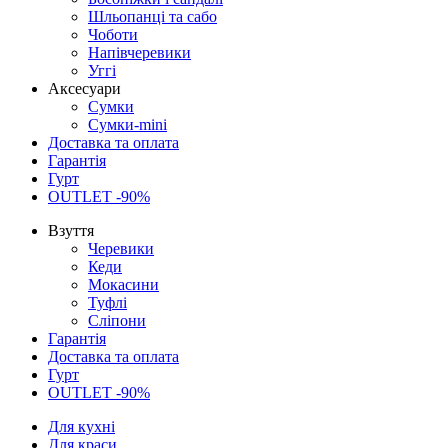
Шльопанці та сабо
Чоботи
Напівчеревики
Уггі
Аксесуари
Сумки
Сумки-mini
Доставка та оплата
Гарантія
Гурт
OUTLET -90%
Взуття
Черевики
Кеди
Мокасини
Туфлі
Сліпони
Гарантія
Доставка та оплата
Гурт
OUTLET -90%
Для кухні
Для краси