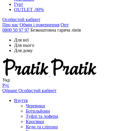
Гурт
OUTLET -90%
Особистий кабінет
Про нас
Обмін і повернення
Опт
0800 50 97 97
Безкоштовна гаряча лінія
Для неї
Для нього
Для дому
Укр
Рус
Обране
Особистий кабінет
Взуття
Черевики
Ботильйони
Туфлі та лофери
Кросівки
Кеди та сліпони