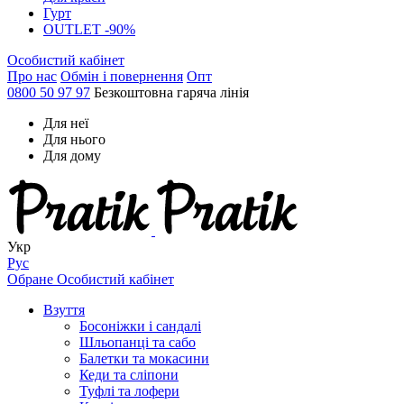
Гурт
OUTLET -90%
Особистий кабінет
Про нас
Обмін і повернення
Опт
0800 50 97 97
Безкоштовна гаряча лінія
Для неї
Для нього
Для дому
Укр
Рус
Обране
Особистий кабінет
Взуття
Босоніжки і сандалі
Шльопанці та сабо
Балетки та мокасини
Кеди та сліпони
Туфлі та лофери