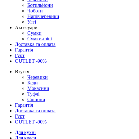
Ботильйони
Чоботи
Напівчеревики
Уггі
Аксесуари
Сумки
Сумки-mini
Доставка та оплата
Гарантія
Гурт
OUTLET -90%
Взуття
Черевики
Кеди
Мокасини
Туфлі
Сліпони
Гарантія
Доставка та оплата
Гурт
OUTLET -90%
Для кухні
Для краси