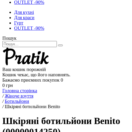
OUTLET -90%
Для кухні
Для краси
Гурт
OUTLET -90%
Пошук
Ваш кошик порожній
Кошик чекає, що його наповнять.
Бажаємо приємних покупок
0
0 грн
Головна сторінка
/
Жіноче взуття
/
Ботильйони
/
Шкіряні ботильйони Benito
Шкіряні ботильйони Benito
(00000014250)