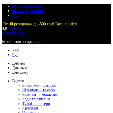
Обмін і повернення
Оплата і доставка
Гурт
Літній розпродаж до -500 грн! Вже на сайті
4.9
Відгуки
0 800 50 97 97
Безкоштовна гаряча лінія
Укр
Рус
Для неї
Для нього
Для дому
Взуття
Босоніжки і сандалі
Шльопанці та сабо
Балетки та мокасини
Кеди та сліпони
Туфлі та лофери
Кросівки
Черевики