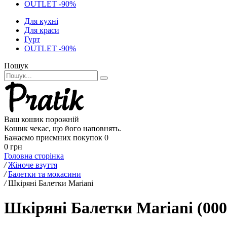
OUTLET -90%
Для кухні
Для краси
Гурт
OUTLET -90%
Пошук
Ваш кошик порожній
Кошик чекає, що його наповнять.
Бажаємо приємних покупок
0
0 грн
Головна сторінка
/
Жіноче взуття
/
Балетки та мокасини
/
Шкіряні Балетки Mariani
Шкіряні Балетки Mariani (000