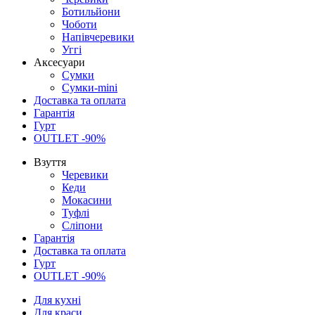
Ботильйони
Чоботи
Напівчеревики
Уггі
Аксесуари
Сумки
Сумки-mini
Доставка та оплата
Гарантія
Гурт
OUTLET -90%
Взуття
Черевики
Кеди
Мокасини
Туфлі
Сліпони
Гарантія
Доставка та оплата
Гурт
OUTLET -90%
Для кухні
Для краси