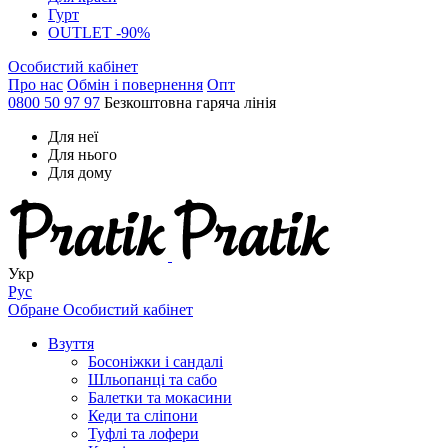
Гурт
OUTLET -90%
Особистий кабінет
Про нас
Обмін і повернення
Опт
0800 50 97 97
Безкоштовна гаряча лінія
Для неї
Для нього
Для дому
Укр
Рус
Обране
Особистий кабінет
Взуття
Босоніжки і сандалі
Шльопанці та сабо
Балетки та мокасини
Кеди та сліпони
Туфлі та лофери