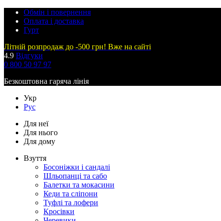
Обмін і повернення
Оплата і доставка
Гурт
Літній розпродаж до -500 грн! Вже на сайті
4.9
Відгуки
0 800 50 97 97
Безкоштовна гаряча лінія
Укр
Рус
Для неї
Для нього
Для дому
Взуття
Босоніжки і сандалі
Шльопанці та сабо
Балетки та мокасини
Кеди та сліпони
Туфлі та лофери
Кросівки
Черевики