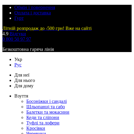
Обмін і повернення
Оплата і доставка
Гурт
Літній розпродаж до -500 грн! Вже на сайті
4.9
Відгуки
0 800 50 97 97
Безкоштовна гаряча лінія
Укр
Рус
Для неї
Для нього
Для дому
Взуття
Босоніжки і сандалі
Шльопанці та сабо
Балетки та мокасини
Кеди та сліпони
Туфлі та лофери
Кросівки
Черевики