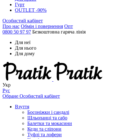
Гурт
OUTLET -90%
Особистий кабінет
Про нас
Обмін і повернення
Опт
0800 50 97 97
Безкоштовна гаряча лінія
Для неї
Для нього
Для дому
Укр
Рус
Обране
Особистий кабінет
Взуття
Босоніжки і сандалі
Шльопанці та сабо
Балетки та мокасини
Кеди та сліпони
Туфлі та лофери