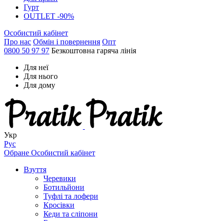
Гурт
OUTLET -90%
Особистий кабінет
Про нас
Обмін і повернення
Опт
0800 50 97 97
Безкоштовна гаряча лінія
Для неї
Для нього
Для дому
Укр
Рус
Обране
Особистий кабінет
Взуття
Черевики
Ботильйони
Туфлі та лофери
Кросівки
Кеди та сліпони