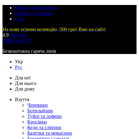
Обмін і повернення
Оплата і доставка
Гурт
На нову осінню колекцію -500 грн! Вже на сайті
4.9
Відгуки
0 800 50 97 97
Безкоштовна гаряча лінія
Укр
Рус
Для неї
Для нього
Для дому
Взуття
Черевики
Ботильйони
Туфлі та лофери
Кросівки
Кеди та сліпони
Балетки та мокасини
Босоніжки і сандалі