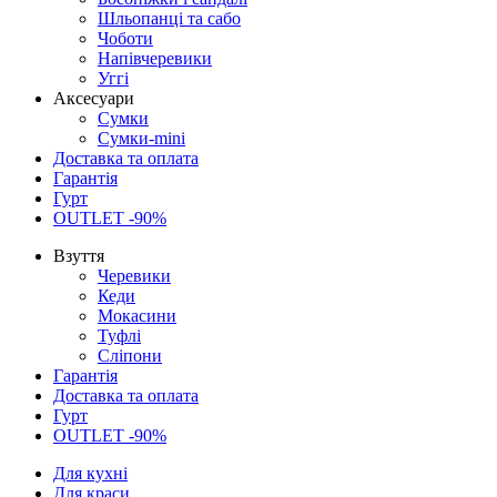
Шльопанці та сабо
Чоботи
Напівчеревики
Уггі
Аксесуари
Сумки
Сумки-mini
Доставка та оплата
Гарантія
Гурт
OUTLET -90%
Взуття
Черевики
Кеди
Мокасини
Туфлі
Сліпони
Гарантія
Доставка та оплата
Гурт
OUTLET -90%
Для кухні
Для краси