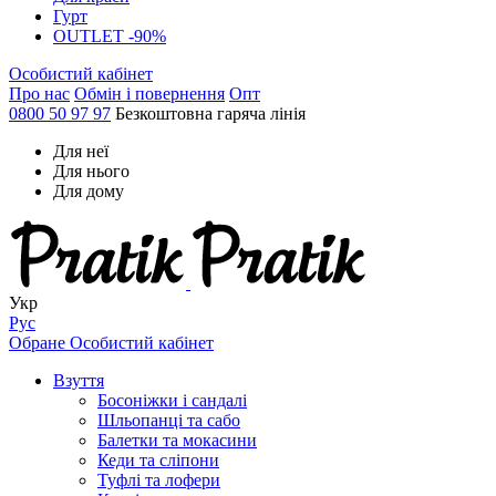
Гурт
OUTLET -90%
Особистий кабінет
Про нас
Обмін і повернення
Опт
0800 50 97 97
Безкоштовна гаряча лінія
Для неї
Для нього
Для дому
Укр
Рус
Обране
Особистий кабінет
Взуття
Босоніжки і сандалі
Шльопанці та сабо
Балетки та мокасини
Кеди та сліпони
Туфлі та лофери