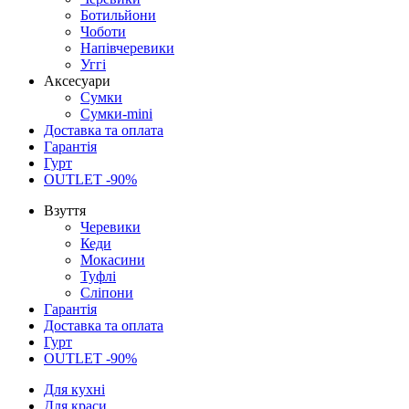
Ботильйони
Чоботи
Напівчеревики
Уггі
Аксесуари
Сумки
Сумки-mini
Доставка та оплата
Гарантія
Гурт
OUTLET -90%
Взуття
Черевики
Кеди
Мокасини
Туфлі
Сліпони
Гарантія
Доставка та оплата
Гурт
OUTLET -90%
Для кухні
Для краси