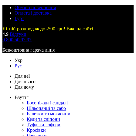
Обмін і повернення
Оплата і доставка
Гурт
Літній розпродаж до -500 грн! Вже на сайті
4.9
Відгуки
0 800 50 97 97
Безкоштовна гаряча лінія
Укр
Рус
Для неї
Для нього
Для дому
Взуття
Босоніжки і сандалі
Шльопанці та сабо
Балетки та мокасини
Кеди та сліпони
Туфлі та лофери
Кросівки
Черевики