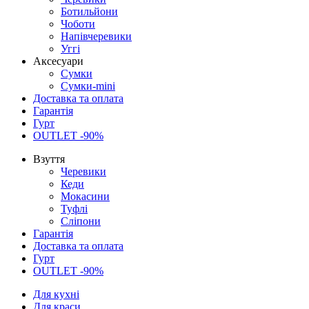
Ботильйони
Чоботи
Напівчеревики
Уггі
Аксесуари
Сумки
Сумки-mini
Доставка та оплата
Гарантія
Гурт
OUTLET -90%
Взуття
Черевики
Кеди
Мокасини
Туфлі
Сліпони
Гарантія
Доставка та оплата
Гурт
OUTLET -90%
Для кухні
Для краси