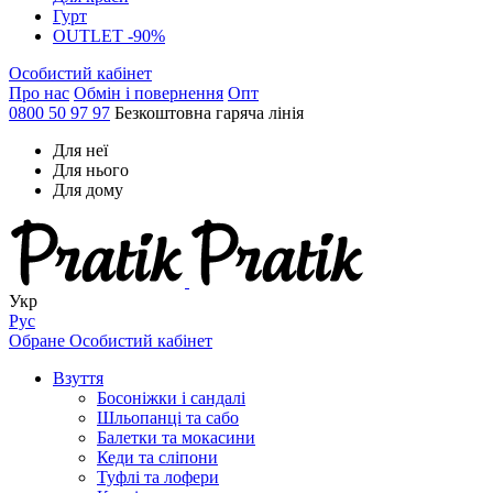
Гурт
OUTLET -90%
Особистий кабінет
Про нас
Обмін і повернення
Опт
0800 50 97 97
Безкоштовна гаряча лінія
Для неї
Для нього
Для дому
Укр
Рус
Обране
Особистий кабінет
Взуття
Босоніжки і сандалі
Шльопанці та сабо
Балетки та мокасини
Кеди та сліпони
Туфлі та лофери