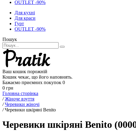
OUTLET -90%
Для кухні
Для краси
Гурт
OUTLET -90%
Пошук
Ваш кошик порожній
Кошик чекає, що його наповнять.
Бажаємо приємних покупок
0
0 грн
Головна сторінка
/
Жіноче взуття
/
Черевики жіночі
/
Черевики шкіряні Benito
Черевики шкіряні Benito (000