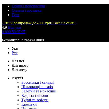
Обмін і повернення
Оплата і доставка
Гурт
Літній розпродаж до -500 грн! Вже на сайті
4.9
Відгуки
0 800 50 97 97
Безкоштовна гаряча лінія
Укр
Рус
Для неї
Для нього
Для дому
Взуття
Босоніжки і сандалі
Шльопанці та сабо
Балетки та мокасини
Кеди та сліпони
Туфлі та лофери
Кросівки
Черевики