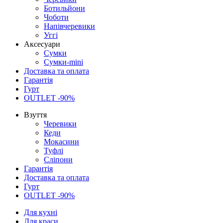
Ботильйони
Чоботи
Напівчеревики
Уггі
Аксесуари
Сумки
Сумки-mini
Доставка та оплата
Гарантія
Гурт
OUTLET -90%
Взуття
Черевики
Кеди
Мокасини
Туфлі
Сліпони
Гарантія
Доставка та оплата
Гурт
OUTLET -90%
Для кухні
Для краси