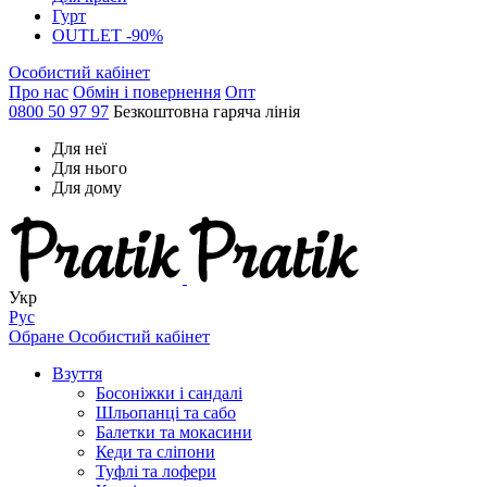
Гурт
OUTLET -90%
Особистий кабінет
Про нас
Обмін і повернення
Опт
0800 50 97 97
Безкоштовна гаряча лінія
Для неї
Для нього
Для дому
Укр
Рус
Обране
Особистий кабінет
Взуття
Босоніжки і сандалі
Шльопанці та сабо
Балетки та мокасини
Кеди та сліпони
Туфлі та лофери