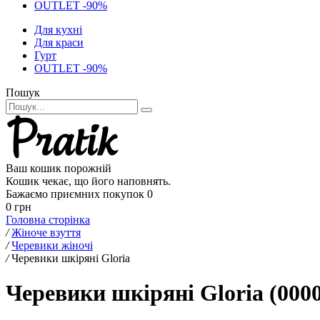
OUTLET -90%
Для кухні
Для краси
Гурт
OUTLET -90%
Пошук
Ваш кошик порожній
Кошик чекає, що його наповнять.
Бажаємо приємних покупок
0
0 грн
Головна сторінка
/
Жіноче взуття
/
Черевики жіночі
/
Черевики шкіряні Gloria
Черевики шкіряні Gloria (000