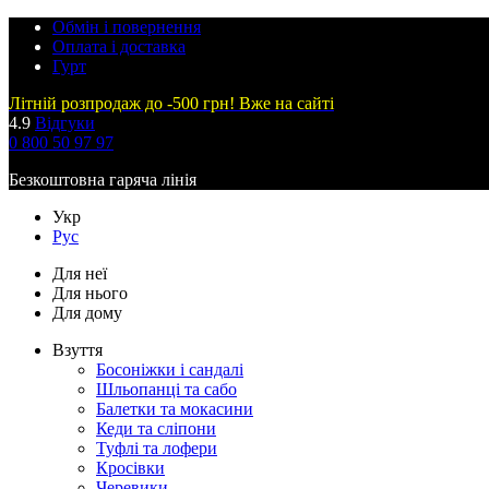
Обмін і повернення
Оплата і доставка
Гурт
Літній розпродаж до -500 грн! Вже на сайті
4.9
Відгуки
0 800 50 97 97
Безкоштовна гаряча лінія
Укр
Рус
Для неї
Для нього
Для дому
Взуття
Босоніжки і сандалі
Шльопанці та сабо
Балетки та мокасини
Кеди та сліпони
Туфлі та лофери
Кросівки
Черевики