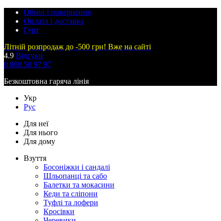
Обмін і повернення
Оплата і доставка
Гурт
Літній розпродаж до -500 грн! Вже на сайті
4.9
Відгуки
0 800 50 97 97
Безкоштовна гаряча лінія
Укр
Рус
Для неї
Для нього
Для дому
Взуття
Босоніжки і сандалі
Шльопанці та сабо
Балетки та мокасини
Кеди та сліпони
Туфлі та лофери
Кросівки
Черевики