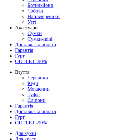
Ботильйони
Чоботи
Напівчеревики
Уггі
Аксесуари
Сумки
Сумки-mini
Доставка та оплата
Гарантія
Гурт
OUTLET -90%
Взуття
Черевики
Кеди
Мокасини
Туфлі
Сліпони
Гарантія
Доставка та оплата
Гурт
OUTLET -90%
Для кухні
Для краси