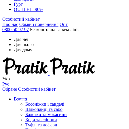
Гурт
OUTLET -90%
Особистий кабінет
Про нас
Обмін і повернення
Опт
0800 50 97 97
Безкоштовна гаряча лінія
Для неї
Для нього
Для дому
Укр
Рус
Обране
Особистий кабінет
Взуття
Босоніжки і сандалі
Шльопанці та сабо
Балетки та мокасини
Кеди та сліпони
Туфлі та лофери