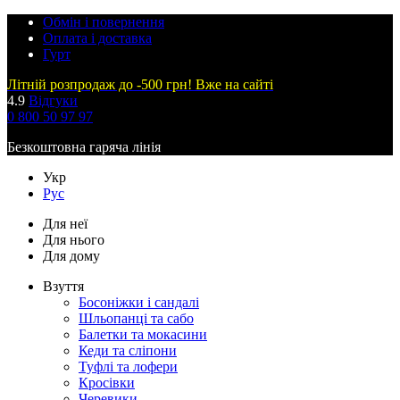
Обмін і повернення
Оплата і доставка
Гурт
Літній розпродаж до -500 грн! Вже на сайті
4.9
Відгуки
0 800 50 97 97
Безкоштовна гаряча лінія
Укр
Рус
Для неї
Для нього
Для дому
Взуття
Босоніжки і сандалі
Шльопанці та сабо
Балетки та мокасини
Кеди та сліпони
Туфлі та лофери
Кросівки
Черевики