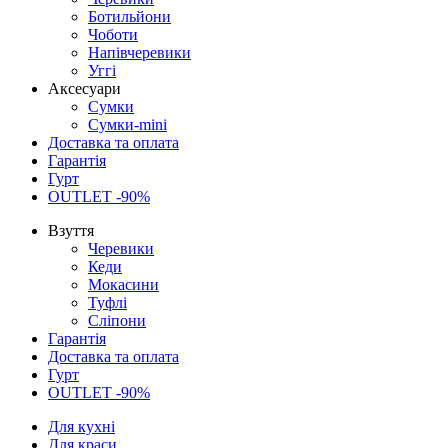
Ботильйони
Чоботи
Напівчеревики
Уггі
Аксесуари
Сумки
Сумки-mini
Доставка та оплата
Гарантія
Гурт
OUTLET -90%
Взуття
Черевики
Кеди
Мокасини
Туфлі
Сліпони
Гарантія
Доставка та оплата
Гурт
OUTLET -90%
Для кухні
Для краси