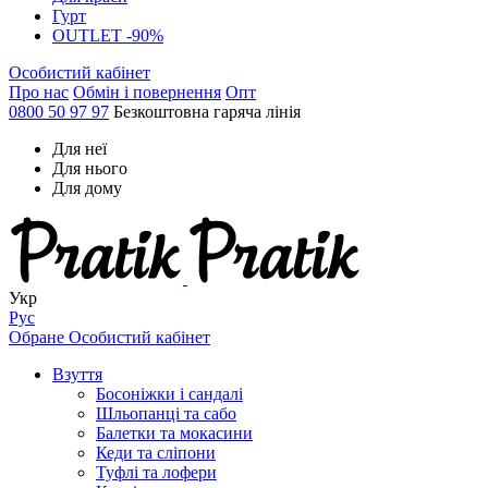
Гурт
OUTLET -90%
Особистий кабінет
Про нас
Обмін і повернення
Опт
0800 50 97 97
Безкоштовна гаряча лінія
Для неї
Для нього
Для дому
Укр
Рус
Обране
Особистий кабінет
Взуття
Босоніжки і сандалі
Шльопанці та сабо
Балетки та мокасини
Кеди та сліпони
Туфлі та лофери