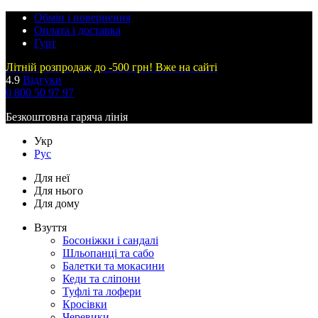
Обмін і повернення
Оплата і доставка
Гурт
Літній розпродаж до -500 грн! Вже на сайті
4.9
Відгуки
0 800 50 97 97
Безкоштовна гаряча лінія
Укр
Рус
Для неї
Для нього
Для дому
Взуття
Босоніжки і сандалі
Шльопанці та сабо
Балетки та мокасини
Кеди та сліпони
Туфлі та лофери
Кросівки
Черевики