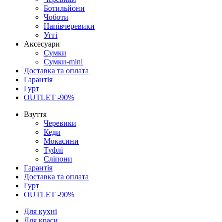
Ботильйони
Чоботи
Напівчеревики
Уггі
Аксесуари
Сумки
Сумки-mini
Доставка та оплата
Гарантія
Гурт
OUTLET -90%
Взуття
Черевики
Кеди
Мокасини
Туфлі
Сліпони
Гарантія
Доставка та оплата
Гурт
OUTLET -90%
Для кухні
Для краси