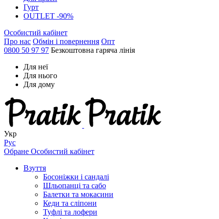
Гурт
OUTLET -90%
Особистий кабінет
Про нас
Обмін і повернення
Опт
0800 50 97 97
Безкоштовна гаряча лінія
Для неї
Для нього
Для дому
Укр
Рус
Обране
Особистий кабінет
Взуття
Босоніжки і сандалі
Шльопанці та сабо
Балетки та мокасини
Кеди та сліпони
Туфлі та лофери