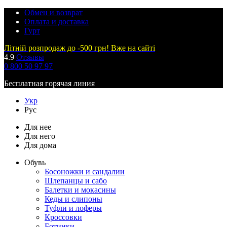
Обмен и возврат
Оплата и доставка
Гурт
Літній розпродаж до -500 грн! Вже на сайті
4.9
Отзывы
0 800 50 97 97
Бесплатная горячая линия
Укр
Рус
Для нее
Для него
Для дома
Обувь
Босоножки и сандалии
Шлепанцы и сабо
Балетки и мокасины
Кеды и слипоны
Туфли и лоферы
Кроссовки
Ботинки