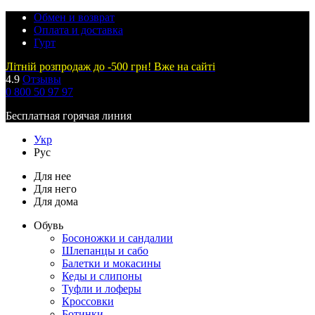
Обмен и возврат
Оплата и доставка
Гурт
Літній розпродаж до -500 грн! Вже на сайті
4.9
Отзывы
0 800 50 97 97
Бесплатная горячая линия
Укр
Рус
Для нее
Для него
Для дома
Обувь
Босоножки и сандалии
Шлепанцы и сабо
Балетки и мокасины
Кеды и слипоны
Туфли и лоферы
Кроссовки
Ботинки