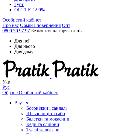
Гурт
OUTLET -90%
Особистий кабінет
Про нас
Обмін і повернення
Опт
0800 50 97 97
Безкоштовна гаряча лінія
Для неї
Для нього
Для дому
Укр
Рус
Обране
Особистий кабінет
Взуття
Босоніжки і сандалі
Шльопанці та сабо
Балетки та мокасини
Кеди та сліпони
Туфлі та лофери