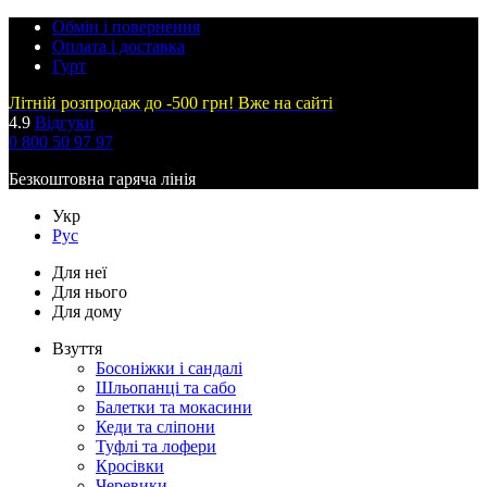
Обмін і повернення
Оплата і доставка
Гурт
Літній розпродаж до -500 грн! Вже на сайті
4.9
Відгуки
0 800 50 97 97
Безкоштовна гаряча лінія
Укр
Рус
Для неї
Для нього
Для дому
Взуття
Босоніжки і сандалі
Шльопанці та сабо
Балетки та мокасини
Кеди та сліпони
Туфлі та лофери
Кросівки
Черевики