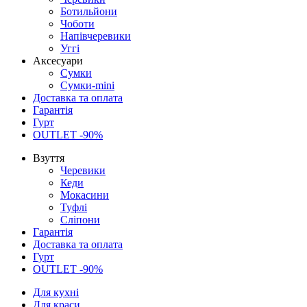
Ботильйони
Чоботи
Напівчеревики
Уггі
Аксесуари
Сумки
Сумки-mini
Доставка та оплата
Гарантія
Гурт
OUTLET -90%
Взуття
Черевики
Кеди
Мокасини
Туфлі
Сліпони
Гарантія
Доставка та оплата
Гурт
OUTLET -90%
Для кухні
Для краси