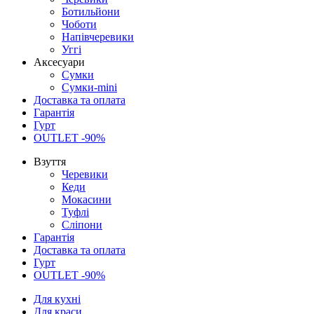
Ботильйони
Чоботи
Напівчеревики
Уггі
Аксесуари
Сумки
Сумки-mini
Доставка та оплата
Гарантія
Гурт
OUTLET -90%
Взуття
Черевики
Кеди
Мокасини
Туфлі
Сліпони
Гарантія
Доставка та оплата
Гурт
OUTLET -90%
Для кухні
Для краси