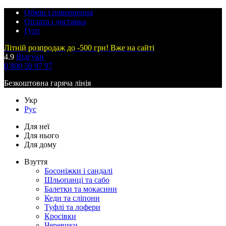
Обмін і повернення
Оплата і доставка
Гурт
Літній розпродаж до -500 грн! Вже на сайті
4.9
Відгуки
0 800 50 97 97
Безкоштовна гаряча лінія
Укр
Рус
Для неї
Для нього
Для дому
Взуття
Босоніжки і сандалі
Шльопанці та сабо
Балетки та мокасини
Кеди та сліпони
Туфлі та лофери
Кросівки
Черевики