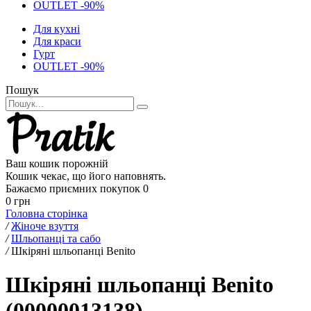
OUTLET -90%
Для кухні
Для краси
Гурт
OUTLET -90%
Пошук
Ваш кошик порожній
Кошик чекає, що його наповнять.
Бажаємо приємних покупок
0
0 грн
Головна сторінка
/
Жіноче взуття
/
Шльопанці та сабо
/
Шкіряні шльопанці Benito
Шкіряні шльопанці Benito
(00000013138)