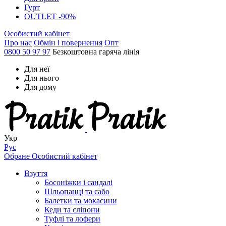
Гурт
OUTLET -90%
Особистий кабінет
Про нас
Обмін і повернення
Опт
0800 50 97 97
Безкоштовна гаряча лінія
Для неї
Для нього
Для дому
Укр
Рус
Обране
Особистий кабінет
Взуття
Босоніжки і сандалі
Шльопанці та сабо
Балетки та мокасини
Кеди та сліпони
Туфлі та лофери