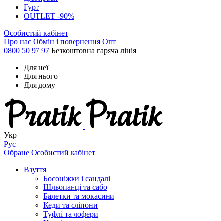
Гурт
OUTLET -90%
Особистий кабінет
Про нас
Обмін і повернення
Опт
0800 50 97 97
Безкоштовна гаряча лінія
Для неї
Для нього
Для дому
Укр
Рус
Обране
Особистий кабінет
Взуття
Босоніжки і сандалі
Шльопанці та сабо
Балетки та мокасини
Кеди та сліпони
Туфлі та лофери