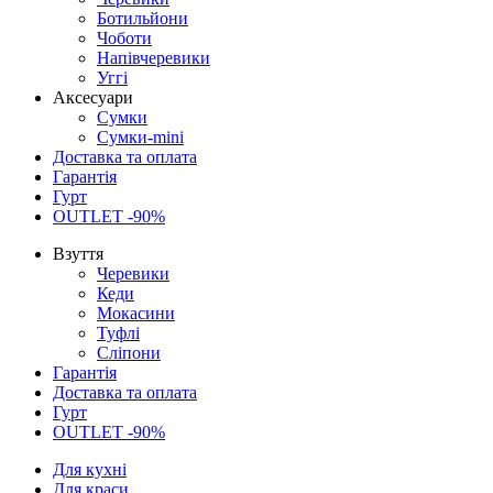
Ботильйони
Чоботи
Напівчеревики
Уггі
Аксесуари
Сумки
Сумки-mini
Доставка та оплата
Гарантія
Гурт
OUTLET -90%
Взуття
Черевики
Кеди
Мокасини
Туфлі
Сліпони
Гарантія
Доставка та оплата
Гурт
OUTLET -90%
Для кухні
Для краси