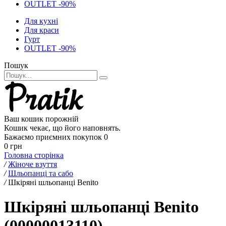
OUTLET -90%
Для кухні
Для краси
Гурт
OUTLET -90%
Пошук
Ваш кошик порожній
Кошик чекає, що його наповнять.
Бажаємо приємних покупок
0
0 грн
Головна сторінка
/
Жіноче взуття
/
Шльопанці та сабо
/
Шкіряні шльопанці Benito
Шкіряні шльопанці Benito
(00000013110)