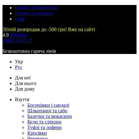
Обмін і повернення
Оплата і доставка
Гурт
Літній розпродаж до -500 грн! Вже на сайті
4.9
Відгуки
0 800 50 97 97
Безкоштовна гаряча лінія
Укр
Рус
Для неї
Для нього
Для дому
Взуття
Босоніжки і сандалі
Шльопанці та сабо
Балетки та мокасини
Кеди та сліпони
Туфлі та лофери
Кросівки
Черевики