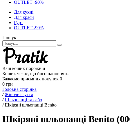
OUTLET -90%
Для кухні
Для краси
Гурт
OUTLET -90%
Пошук
Ваш кошик порожній
Кошик чекає, що його наповнять.
Бажаємо приємних покупок
0
0 грн
Головна сторінка
/
Жіноче взуття
/
Шльопанці та сабо
/
Шкіряні шльопанці Benito
Шкіряні шльопанці Benito (00