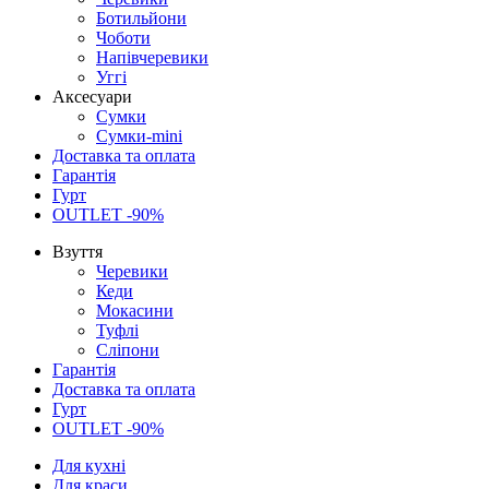
Ботильйони
Чоботи
Напівчеревики
Уггі
Аксесуари
Сумки
Сумки-mini
Доставка та оплата
Гарантія
Гурт
OUTLET -90%
Взуття
Черевики
Кеди
Мокасини
Туфлі
Сліпони
Гарантія
Доставка та оплата
Гурт
OUTLET -90%
Для кухні
Для краси