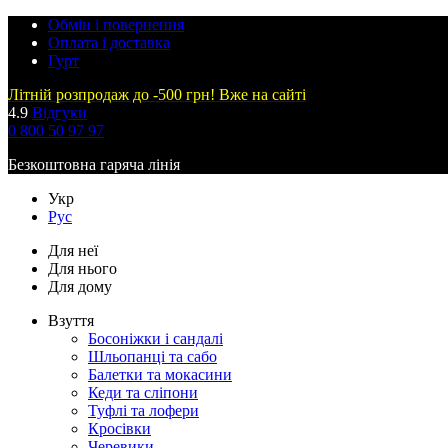
Обмін і повернення
Оплата і доставка
Гурт
Літній розпродаж до -500 грн! Вже на сайті
4.9
Відгуки
0 800 50 97 97
Безкоштовна гаряча лінія
Укр
Рус
Для неї
Для нього
Для дому
Взуття
Босоніжки і сандалі
Шльопанці та сабо
Балетки та мокасини
Кеди та сліпони
Туфлі та лофери
Кросівки
Черевики