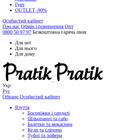
Гурт
OUTLET -90%
Особистий кабінет
Про нас
Обмін і повернення
Опт
0800 50 97 97
Безкоштовна гаряча лінія
Для неї
Для нього
Для дому
Укр
Рус
Обране
Особистий кабінет
Взуття
Босоніжки і сандалі
Шльопанці та сабо
Балетки та мокасини
Кеди та сліпони
Туфлі та лофери