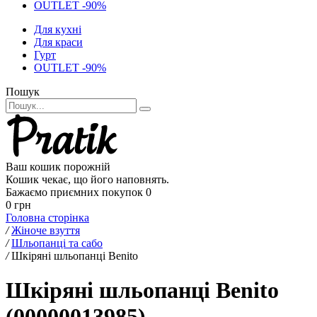
OUTLET -90%
Для кухні
Для краси
Гурт
OUTLET -90%
Пошук
Ваш кошик порожній
Кошик чекає, що його наповнять.
Бажаємо приємних покупок
0
0 грн
Головна сторінка
/
Жіноче взуття
/
Шльопанці та сабо
/
Шкіряні шльопанці Benito
Шкіряні шльопанці Benito
(00000013985)