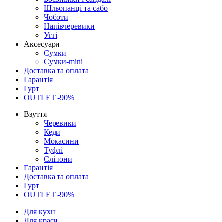
Шльопанці та сабо
Чоботи
Напівчеревики
Уггі
Аксесуари
Сумки
Сумки-mini
Доставка та оплата
Гарантія
Гурт
OUTLET -90%
Взуття
Черевики
Кеди
Мокасини
Туфлі
Сліпони
Гарантія
Доставка та оплата
Гурт
OUTLET -90%
Для кухні
Для краси