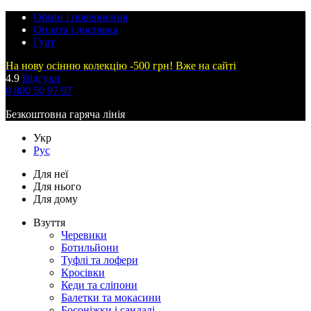
Обмін і повернення
Оплата і доставка
Гурт
На нову осінню колекцію -500 грн! Вже на сайті
4.9
Відгуки
0 800 50 97 97
Безкоштовна гаряча лінія
Укр
Рус
Для неї
Для нього
Для дому
Взуття
Черевики
Ботильйони
Туфлі та лофери
Кросівки
Кеди та сліпони
Балетки та мокасини
Босоніжки і сандалі