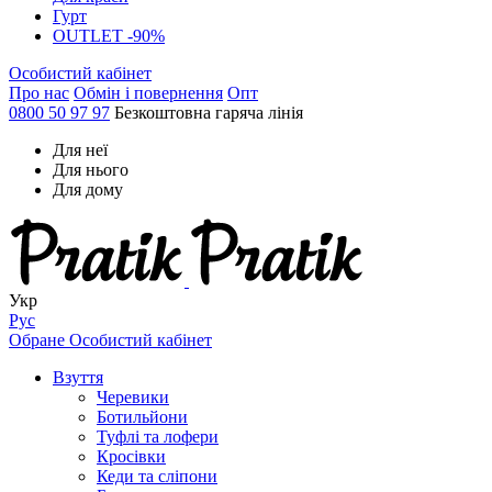
Гурт
OUTLET -90%
Особистий кабінет
Про нас
Обмін і повернення
Опт
0800 50 97 97
Безкоштовна гаряча лінія
Для неї
Для нього
Для дому
Укр
Рус
Обране
Особистий кабінет
Взуття
Черевики
Ботильйони
Туфлі та лофери
Кросівки
Кеди та сліпони