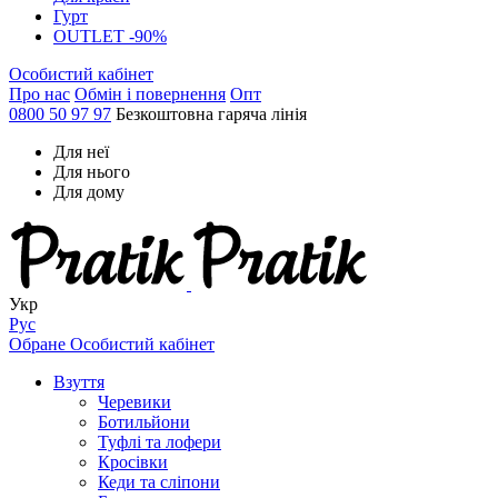
Гурт
OUTLET -90%
Особистий кабінет
Про нас
Обмін і повернення
Опт
0800 50 97 97
Безкоштовна гаряча лінія
Для неї
Для нього
Для дому
Укр
Рус
Обране
Особистий кабінет
Взуття
Черевики
Ботильйони
Туфлі та лофери
Кросівки
Кеди та сліпони