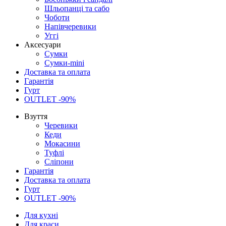
Шльопанці та сабо
Чоботи
Напівчеревики
Уггі
Аксесуари
Сумки
Сумки-mini
Доставка та оплата
Гарантія
Гурт
OUTLET -90%
Взуття
Черевики
Кеди
Мокасини
Туфлі
Сліпони
Гарантія
Доставка та оплата
Гурт
OUTLET -90%
Для кухні
Для краси