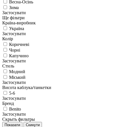
Весна-Осінь
Зима
Застосувати
Ще фільтри
Країна-виробник
Україна
Застосувати
Колір
Коричневі
Чорні
Капучино
Застосувати
Стиль
Модний
Міський
Застосувати
Висота каблука/танкетки
5-6
Застосувати
Бренд
Benito
Застосувати
Скрыть фильтры