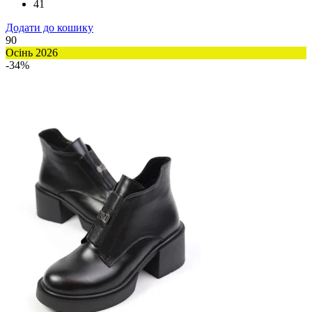
41
Додати до кошику
90
Осінь 2026
-34%