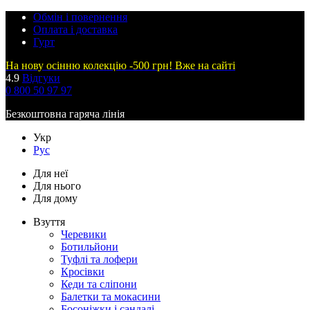
Обмін і повернення
Оплата і доставка
Гурт
На нову осінню колекцію -500 грн! Вже на сайті
4.9
Відгуки
0 800 50 97 97
Безкоштовна гаряча лінія
Укр
Рус
Для неї
Для нього
Для дому
Взуття
Черевики
Ботильйони
Туфлі та лофери
Кросівки
Кеди та сліпони
Балетки та мокасини
Босоніжки і сандалі