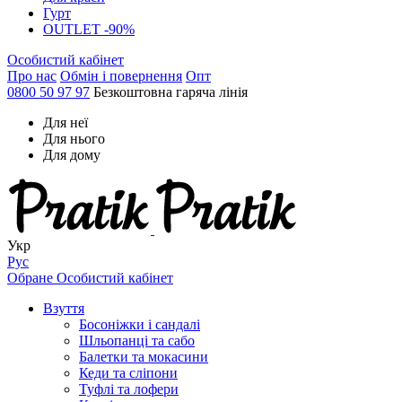
Гурт
OUTLET -90%
Особистий кабінет
Про нас
Обмін і повернення
Опт
0800 50 97 97
Безкоштовна гаряча лінія
Для неї
Для нього
Для дому
Укр
Рус
Обране
Особистий кабінет
Взуття
Босоніжки і сандалі
Шльопанці та сабо
Балетки та мокасини
Кеди та сліпони
Туфлі та лофери