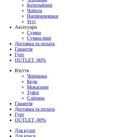
Ботильйони
Чоботи
Напівчеревики
Уггі
Аксесуари
Сумки
Сумки-mini
Доставка та оплата
Гарантія
Гурт
OUTLET -90%
Взуття
Черевики
Кеди
Мокасини
Туфлі
Сліпони
Гарантія
Доставка та оплата
Гурт
OUTLET -90%
Для кухні
Для краси