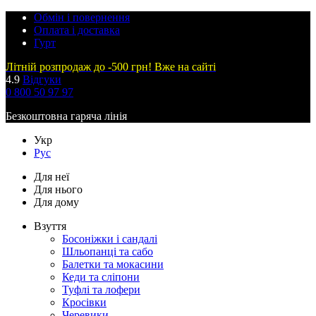
Обмін і повернення
Оплата і доставка
Гурт
Літній розпродаж до -500 грн! Вже на сайті
4.9
Відгуки
0 800 50 97 97
Безкоштовна гаряча лінія
Укр
Рус
Для неї
Для нього
Для дому
Взуття
Босоніжки і сандалі
Шльопанці та сабо
Балетки та мокасини
Кеди та сліпони
Туфлі та лофери
Кросівки
Черевики