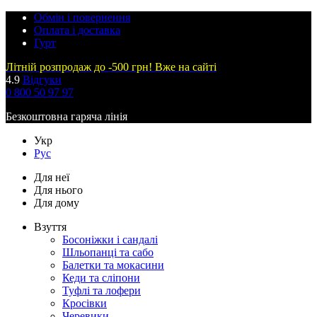
Обмін і повернення
Оплата і доставка
Гурт
Літній розпродаж до -500 грн! Вже на сайті
4.9
Відгуки
0 800 50 97 97
Безкоштовна гаряча лінія
Укр
Рус
Для неї
Для нього
Для дому
Взуття
Босоніжки і сандалі
Шльопанці та сабо
Балетки та мокасини
Кеди та сліпони
Туфлі та лофери
Кросівки
Черевики