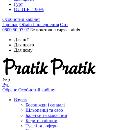
Гурт
OUTLET -90%
Особистий кабінет
Про нас
Обмін і повернення
Опт
0800 50 97 97
Безкоштовна гаряча лінія
Для неї
Для нього
Для дому
Укр
Рус
Обране
Особистий кабінет
Взуття
Босоніжки і сандалі
Шльопанці та сабо
Балетки та мокасини
Кеди та сліпони
Туфлі та лофери