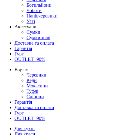
Ботильйони
Чоботи
Напівчеревики
Уггі
Аксесуари
Сумки
Сумки-mini
Доставка та оплата
Гарантія
Гурт
OUTLET -90%
Взуття
Черевики
Кеди
Мокасини
Туфлі
Сліпони
Гарантія
Доставка та оплата
Гурт
OUTLET -90%
Для кухні
Для краси