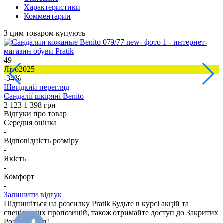
Характеристики
Комментарии
З цим товаром купують
49
4
Літо2025
В
-34%
Швидкий перегляд
Сандалії шкіряні Benito
Б
2 123
1 398 грн
2
Відгуки про товар
Середня оцінка
-
Відповідність розміру
-
Якість
-
Комфорт
-
Залишити відгук
Підпишіться на розсилку Pratik
Будьте в курсі акцій та
спеціальних пропозицій, також отримайте доступ до Закритих
Розпродажiв!