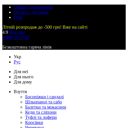
Обмін і повернення
Оплата і доставка
Гурт
Літній розпродаж до -500 грн! Вже на сайті
4.9
Відгуки
0 800 50 97 97
Безкоштовна гаряча лінія
Укр
Рус
Для неї
Для нього
Для дому
Взуття
Босоніжки і сандалі
Шльопанці та сабо
Балетки та мокасини
Кеди та сліпони
Туфлі та лофери
Кросівки
Черевики