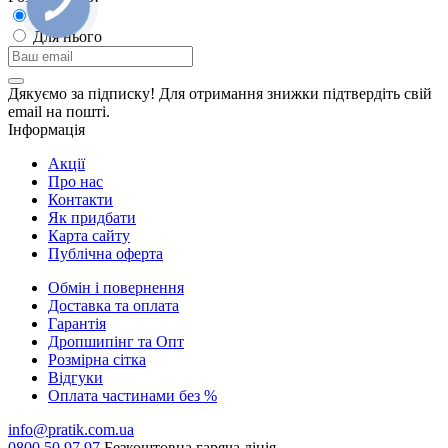
Для неї
Для нього
Дякуємо за підписку! Для отримання знижки підтвердіть свій
email на пошті.
Інформація
Акції
Про нас
Контакти
Як придбати
Карта сайту
Публiчна оферта
Обмін і повернення
Доставка та оплата
Гарантiя
Дропшипінг та Опт
Розмірна сітка
Відгуки
Оплата частинами без %
info@pratik.com.ua
0800 50 97 97
Безкоштовна гаряча лінія