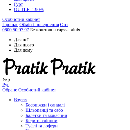
Гурт
OUTLET -90%
Особистий кабінет
Про нас
Обмін і повернення
Опт
0800 50 97 97
Безкоштовна гаряча лінія
Для неї
Для нього
Для дому
Укр
Рус
Обране
Особистий кабінет
Взуття
Босоніжки і сандалі
Шльопанці та сабо
Балетки та мокасини
Кеди та сліпони
Туфлі та лофери