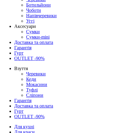
Ботильйони
Чоботи
Напівчеревики
Уггі
Аксесуари
Сумки
Сумки-mini
Доставка та оплата
Гарантія
Гурт
OUTLET -90%
Взуття
Черевики
Кеди
Мокасини
Туфлі
Сліпони
Гарантія
Доставка та оплата
Гурт
OUTLET -90%
Для кухні
Для краси