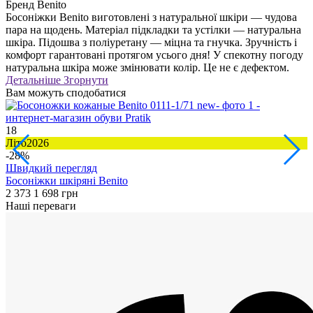
Бренд
Benito
Босоніжки Benito виготовлені з натуральної шкіри — чудова
пара на щодень. Матеріал підкладки та устілки — натуральна
шкіра. Підошва з поліуретану — міцна та гнучка. Зручність і
комфорт гарантовані протягом усього дня! У спекотну погоду
натуральна шкіра може змінювати колір. Це не є дефектом.
Детальніше
Згорнути
Вам можуть сподобатися
18
3
Літо2026
Л
-28%
Швидкий перегляд
Босоніжки шкіряні Benito
С
2 373
1 698 грн
2
Наші переваги