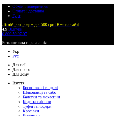
Обмін і повернення
Оплата і доставка
Гурт
Літній розпродаж до -500 грн! Вже на сайті
4.9
Відгуки
0 800 50 97 97
Безкоштовна гаряча лінія
Укр
Рус
Для неї
Для нього
Для дому
Взуття
Босоніжки і сандалі
Шльопанці та сабо
Балетки та мокасини
Кеди та сліпони
Туфлі та лофери
Кросівки
Черевики