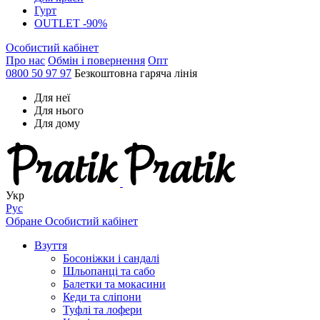
Гурт
OUTLET -90%
Особистий кабінет
Про нас
Обмін і повернення
Опт
0800 50 97 97
Безкоштовна гаряча лінія
Для неї
Для нього
Для дому
Укр
Рус
Обране
Особистий кабінет
Взуття
Босоніжки і сандалі
Шльопанці та сабо
Балетки та мокасини
Кеди та сліпони
Туфлі та лофери