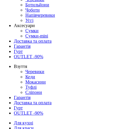
Ботильйони
Чоботи
Напівчеревики
Уггі
Аксесуари
Сумки
Сумки-mini
Доставка та оплата
Гарантія
Гурт
OUTLET -90%
Взуття
Черевики
Кеди
Мокасини
Туфлі
Сліпони
Гарантія
Доставка та оплата
Гурт
OUTLET -90%
Для кухні
Для краси