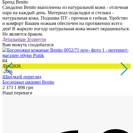
Бренд
Benito
Сандалии Benito выполнены из натуральной кожи - отличная
пара на каждый день. Материал подкладки и стельки -
натуральная кожа. Подошва ПУ - прочная и гибкая. Удобство
и комфорт Вашим ножкам обеспечен на протяжении всего
дня! В жаркую погоду натуральная кожа может окрашиваться.
Не является браком.
Детальніше
Згорнути
Вам можуть сподобатися
84
3
Літо2026
Л
-20%
Швидкий перегляд
Босоніжки шкіряні Benito
Б
2 373
1 898 грн
2
Наші переваги