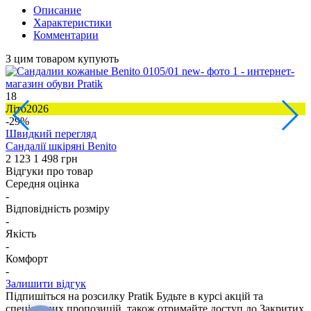
Описание
Характеристики
Комментарии
З цим товаром купують
18
2
Літо2026
З
-29%
Швидкий перегляд
Сандалії шкіряні Benito
Ч
2 123
1 498 грн
3
Відгуки про товар
Середня оцінка
-
Відповідність розміру
-
Якість
-
Комфорт
-
Залишити відгук
Підпишіться на розсилку Pratik
Будьте в курсі акцій та
спеціальних пропозицій, також отримайте доступ до Закритих