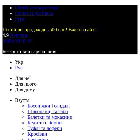
Обмін і повернення
Оплата і доставка
Гурт
Літній розпродаж до -500 грн! Вже на сайті
4.9
Відгуки
0 800 50 97 97
Безкоштовна гаряча лінія
Укр
Рус
Для неї
Для нього
Для дому
Взуття
Босоніжки і сандалі
Шльопанці та сабо
Балетки та мокасини
Кеди та сліпони
Туфлі та лофери
Кросівки
Черевики