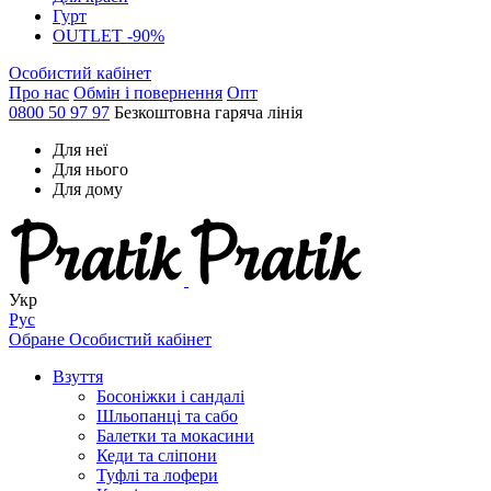
Гурт
OUTLET -90%
Особистий кабінет
Про нас
Обмін і повернення
Опт
0800 50 97 97
Безкоштовна гаряча лінія
Для неї
Для нього
Для дому
Укр
Рус
Обране
Особистий кабінет
Взуття
Босоніжки і сандалі
Шльопанці та сабо
Балетки та мокасини
Кеди та сліпони
Туфлі та лофери