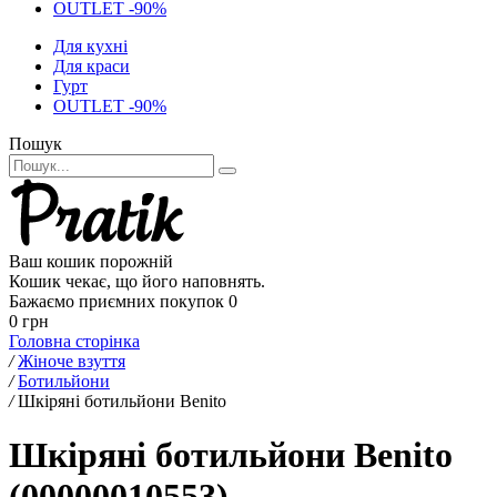
OUTLET -90%
Для кухні
Для краси
Гурт
OUTLET -90%
Пошук
Ваш кошик порожній
Кошик чекає, що його наповнять.
Бажаємо приємних покупок
0
0 грн
Головна сторінка
/
Жіноче взуття
/
Ботильйони
/
Шкіряні ботильйони Benito
Шкіряні ботильйони Benito
(00000010553)