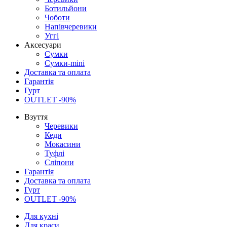
Ботильйони
Чоботи
Напівчеревики
Уггі
Аксесуари
Сумки
Сумки-mini
Доставка та оплата
Гарантія
Гурт
OUTLET -90%
Взуття
Черевики
Кеди
Мокасини
Туфлі
Сліпони
Гарантія
Доставка та оплата
Гурт
OUTLET -90%
Для кухні
Для краси