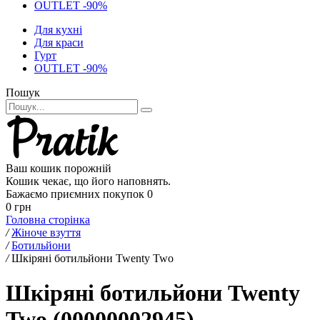
OUTLET -90%
Для кухні
Для краси
Гурт
OUTLET -90%
Пошук
Ваш кошик порожній
Кошик чекає, що його наповнять.
Бажаємо приємних покупок
0
0 грн
Головна сторінка
/
Жіноче взуття
/
Ботильйони
/
Шкіряні ботильйони Twenty Two
Шкіряні ботильйони Twenty
Two (00000002945)