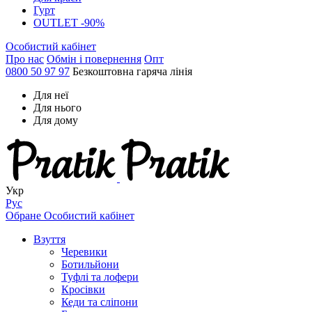
Гурт
OUTLET -90%
Особистий кабінет
Про нас
Обмін і повернення
Опт
0800 50 97 97
Безкоштовна гаряча лінія
Для неї
Для нього
Для дому
Укр
Рус
Обране
Особистий кабінет
Взуття
Черевики
Ботильйони
Туфлі та лофери
Кросівки
Кеди та сліпони