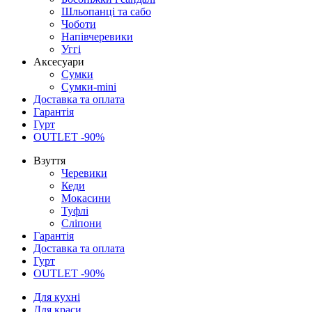
Шльопанці та сабо
Чоботи
Напівчеревики
Уггі
Аксесуари
Сумки
Сумки-mini
Доставка та оплата
Гарантія
Гурт
OUTLET -90%
Взуття
Черевики
Кеди
Мокасини
Туфлі
Сліпони
Гарантія
Доставка та оплата
Гурт
OUTLET -90%
Для кухні
Для краси