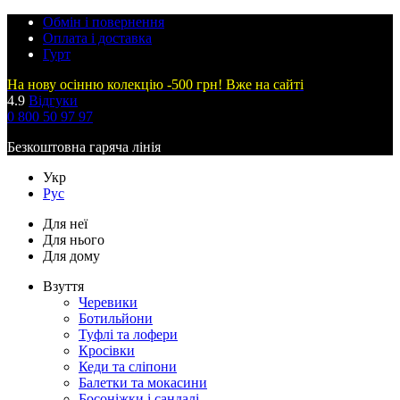
Обмін і повернення
Оплата і доставка
Гурт
На нову осінню колекцію -500 грн! Вже на сайті
4.9
Відгуки
0 800 50 97 97
Безкоштовна гаряча лінія
Укр
Рус
Для неї
Для нього
Для дому
Взуття
Черевики
Ботильйони
Туфлі та лофери
Кросівки
Кеди та сліпони
Балетки та мокасини
Босоніжки і сандалі