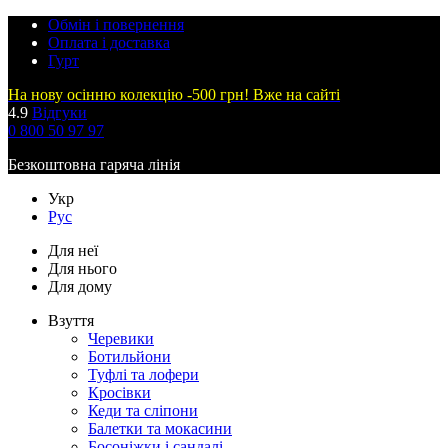
Обмін і повернення
Оплата і доставка
Гурт
На нову осінню колекцію -500 грн! Вже на сайті
4.9
Відгуки
0 800 50 97 97
Безкоштовна гаряча лінія
Укр
Рус
Для неї
Для нього
Для дому
Взуття
Черевики
Ботильйони
Туфлі та лофери
Кросівки
Кеди та сліпони
Балетки та мокасини
Босоніжки і сандалі