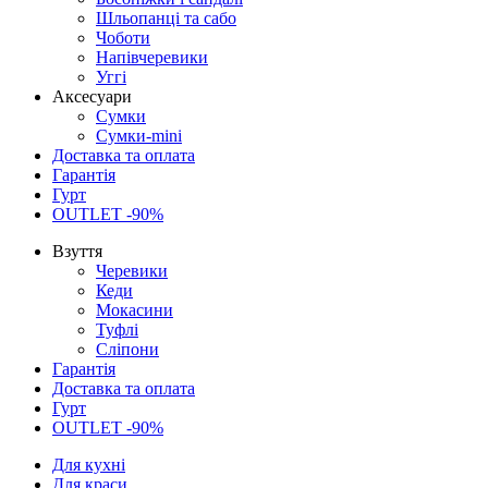
Шльопанці та сабо
Чоботи
Напівчеревики
Уггі
Аксесуари
Сумки
Сумки-mini
Доставка та оплата
Гарантія
Гурт
OUTLET -90%
Взуття
Черевики
Кеди
Мокасини
Туфлі
Сліпони
Гарантія
Доставка та оплата
Гурт
OUTLET -90%
Для кухні
Для краси