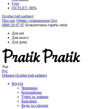
Гурт
OUTLET -90%
Особистий кабінет
Про нас
Обмін і повернення
Опт
0800 50 97 97
Безкоштовна гаряча лінія
Для неї
Для нього
Для дому
Укр
Рус
Обране
Особистий кабінет
Взуття
Черевики
Ботильйони
Туфлі та лофери
Кросівки
Кеди та сліпони