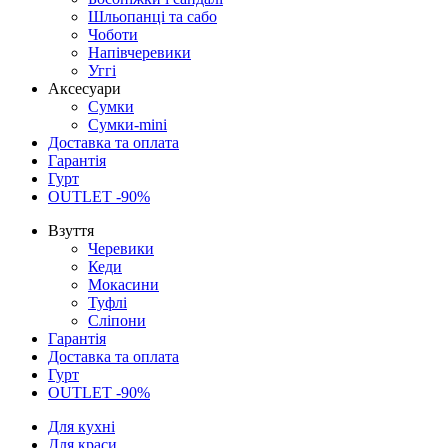
Шльопанці та сабо
Чоботи
Напівчеревики
Уггі
Аксесуари
Сумки
Сумки-mini
Доставка та оплата
Гарантія
Гурт
OUTLET -90%
Взуття
Черевики
Кеди
Мокасини
Туфлі
Сліпони
Гарантія
Доставка та оплата
Гурт
OUTLET -90%
Для кухні
Для краси