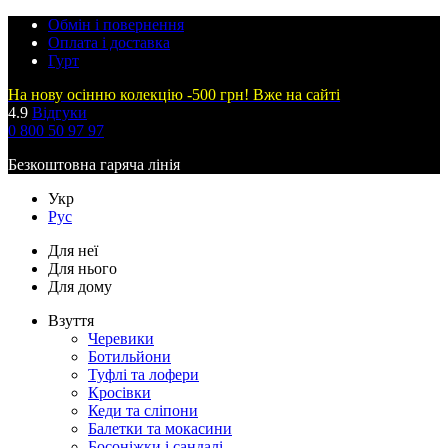
Обмін і повернення
Оплата і доставка
Гурт
На нову осінню колекцію -500 грн! Вже на сайті
4.9
Відгуки
0 800 50 97 97
Безкоштовна гаряча лінія
Укр
Рус
Для неї
Для нього
Для дому
Взуття
Черевики
Ботильйони
Туфлі та лофери
Кросівки
Кеди та сліпони
Балетки та мокасини
Босоніжки і сандалі