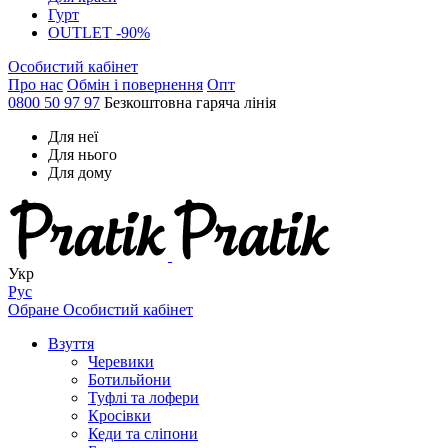
Гурт
OUTLET -90%
Особистий кабінет
Про нас
Обмін і повернення
Опт
0800 50 97 97
Безкоштовна гаряча лінія
Для неї
Для нього
Для дому
Укр
Рус
Обране
Особистий кабінет
Взуття
Черевики
Ботильйони
Туфлі та лофери
Кросівки
Кеди та сліпони