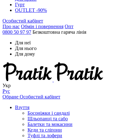
Гурт
OUTLET -90%
Особистий кабінет
Про нас
Обмін і повернення
Опт
0800 50 97 97
Безкоштовна гаряча лінія
Для неї
Для нього
Для дому
Укр
Рус
Обране
Особистий кабінет
Взуття
Босоніжки і сандалі
Шльопанці та сабо
Балетки та мокасини
Кеди та сліпони
Туфлі та лофери