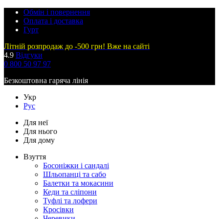
Обмін і повернення
Оплата і доставка
Гурт
Літній розпродаж до -500 грн! Вже на сайті
4.9
Відгуки
0 800 50 97 97
Безкоштовна гаряча лінія
Укр
Рус
Для неї
Для нього
Для дому
Взуття
Босоніжки і сандалі
Шльопанці та сабо
Балетки та мокасини
Кеди та сліпони
Туфлі та лофери
Кросівки
Черевики