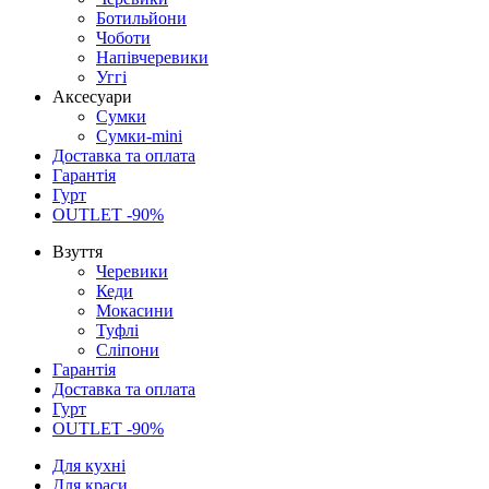
Ботильйони
Чоботи
Напівчеревики
Уггі
Аксесуари
Сумки
Сумки-mini
Доставка та оплата
Гарантія
Гурт
OUTLET -90%
Взуття
Черевики
Кеди
Мокасини
Туфлі
Сліпони
Гарантія
Доставка та оплата
Гурт
OUTLET -90%
Для кухні
Для краси