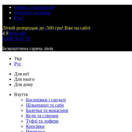
Обмін і повернення
Оплата і доставка
Гурт
Літній розпродаж до -500 грн! Вже на сайті
4.9
Відгуки
0 800 50 97 97
Безкоштовна гаряча лінія
Укр
Рус
Для неї
Для нього
Для дому
Взуття
Босоніжки і сандалі
Шльопанці та сабо
Балетки та мокасини
Кеди та сліпони
Туфлі та лофери
Кросівки
Черевики