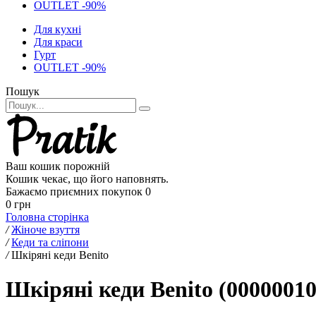
OUTLET -90%
Для кухні
Для краси
Гурт
OUTLET -90%
Пошук
Ваш кошик порожній
Кошик чекає, що його наповнять.
Бажаємо приємних покупок
0
0 грн
Головна сторінка
/
Жіноче взуття
/
Кеди та сліпони
/
Шкіряні кеди Benito
Шкіряні кеди Benito (00000010