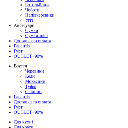
Ботильйони
Чоботи
Напівчеревики
Уггі
Аксесуари
Сумки
Сумки-mini
Доставка та оплата
Гарантія
Гурт
OUTLET -90%
Взуття
Черевики
Кеди
Мокасини
Туфлі
Сліпони
Гарантія
Доставка та оплата
Гурт
OUTLET -90%
Для кухні
Для краси