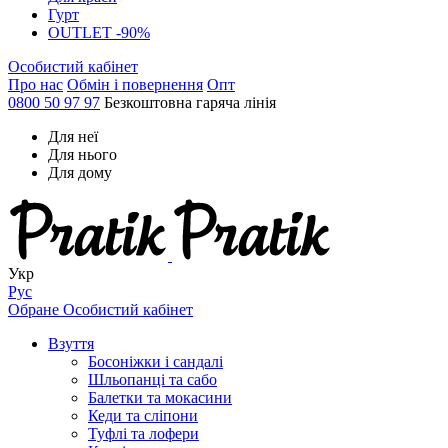
Гурт
OUTLET -90%
Особистий кабінет
Про нас
Обмін і повернення
Опт
0800 50 97 97
Безкоштовна гаряча лінія
Для неї
Для нього
Для дому
Укр
Рус
Обране
Особистий кабінет
Взуття
Босоніжки і сандалі
Шльопанці та сабо
Балетки та мокасини
Кеди та сліпони
Туфлі та лофери