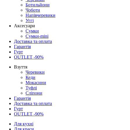
Ботильйони
Чоботи
Напівчеревики
Уггі
Аксесуари
Сумки
Сумки-mini
Доставка та оплата
Гарантія
Гурт
OUTLET -90%
Взуття
Черевики
Кеди
Мокасини
Туфлі
Сліпони
Гарантія
Доставка та оплата
Гурт
OUTLET -90%
Для кухні
Для краси