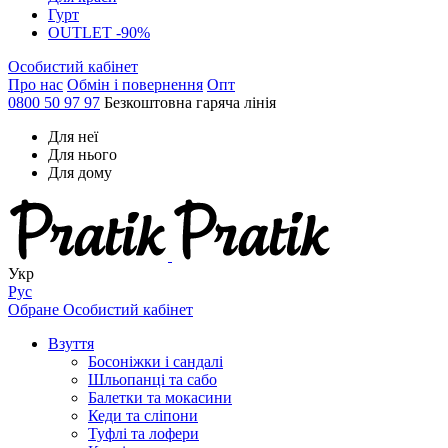
Гурт
OUTLET -90%
Особистий кабінет
Про нас
Обмін і повернення
Опт
0800 50 97 97
Безкоштовна гаряча лінія
Для неї
Для нього
Для дому
Укр
Рус
Обране
Особистий кабінет
Взуття
Босоніжки і сандалі
Шльопанці та сабо
Балетки та мокасини
Кеди та сліпони
Туфлі та лофери