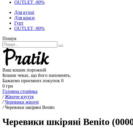
OUTLET -90%
Для кухні
Для краси
Гурт
OUTLET -90%
Пошук
Ваш кошик порожній
Кошик чекає, що його наповнять.
Бажаємо приємних покупок
0
0 грн
Головна сторінка
/
Жіноче взуття
/
Черевики жіночі
/
Черевики шкіряні Benito
Черевики шкіряні Benito (000