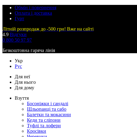
Обмін і повернення
Оплата і доставка
Гурт
Літній розпродаж до -500 грн! Вже на сайті
4.9
Відгуки
0 800 50 97 97
Безкоштовна гаряча лінія
Укр
Рус
Для неї
Для нього
Для дому
Взуття
Босоніжки і сандалі
Шльопанці та сабо
Балетки та мокасини
Кеди та сліпони
Туфлі та лофери
Кросівки
Черевики