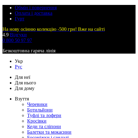
Обмін і повернення
Оплата і доставка
Гурт
На нову осінню колекцію -500 грн! Вже на сайті
4.9
Відгуки
0 800 50 97 97
Безкоштовна гаряча лінія
Укр
Рус
Для неї
Для нього
Для дому
Взуття
Черевики
Ботильйони
Туфлі та лофери
Кросівки
Кеди та сліпони
Балетки та мокасини
Босоніжки і сандалі