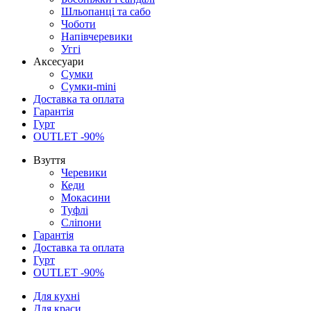
Шльопанці та сабо
Чоботи
Напівчеревики
Уггі
Аксесуари
Сумки
Сумки-mini
Доставка та оплата
Гарантія
Гурт
OUTLET -90%
Взуття
Черевики
Кеди
Мокасини
Туфлі
Сліпони
Гарантія
Доставка та оплата
Гурт
OUTLET -90%
Для кухні
Для краси