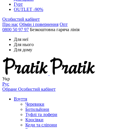
Гурт
OUTLET -90%
Особистий кабінет
Про нас
Обмін і повернення
Опт
0800 50 97 97
Безкоштовна гаряча лінія
Для неї
Для нього
Для дому
Укр
Рус
Обране
Особистий кабінет
Взуття
Черевики
Ботильйони
Туфлі та лофери
Кросівки
Кеди та сліпони