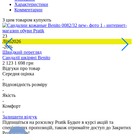
Характеристики
Комментарии
З цим товаром купують
23
2
Літо2026
-20%
Н
Швидкий перегляд
4
Сандалії шкіряні Benito
2 123
1 698 грн
Відгуки про товар
Середня оцінка
-
Відповідність розміру
-
Якість
-
Комфорт
-
Залишити відгук
Підпишіться на розсилку Pratik
Будьте в курсі акцій та
спеціальних пропозицій, також отримайте доступ до Закритих
Розпродажiв!