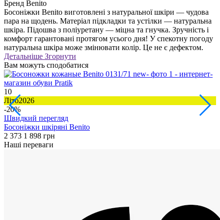
Бренд
Benito
Босоніжки Benito виготовлені з натуральної шкіри — чудова
пара на щодень. Матеріал підкладки та устілки — натуральна
шкіра. Підошва з поліуретану — міцна та гнучка. Зручність і
комфорт гарантовані протягом усього дня! У спекотну погоду
натуральна шкіра може змінювати колір. Це не є дефектом.
Детальніше
Згорнути
Вам можуть сподобатися
10
2
Літо2026
Л
-20%
Швидкий перегляд
Босоніжки шкіряні Benito
Б
2 373
1 898 грн
2
Наші переваги