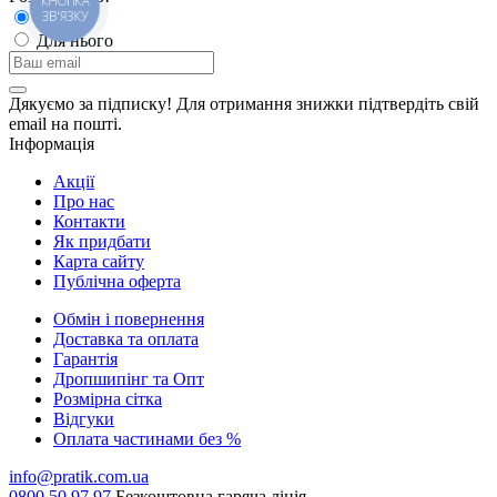
КНОПКА
ЗВ'ЯЗКУ
Для неї
Для нього
Дякуємо за підписку! Для отримання знижки підтвердіть свій
email на пошті.
Інформація
Акції
Про нас
Контакти
Як придбати
Карта сайту
Публiчна оферта
Обмін і повернення
Доставка та оплата
Гарантiя
Дропшипінг та Опт
Розмірна сітка
Відгуки
Оплата частинами без %
info@pratik.com.ua
0800 50 97 97
Безкоштовна гаряча лінія