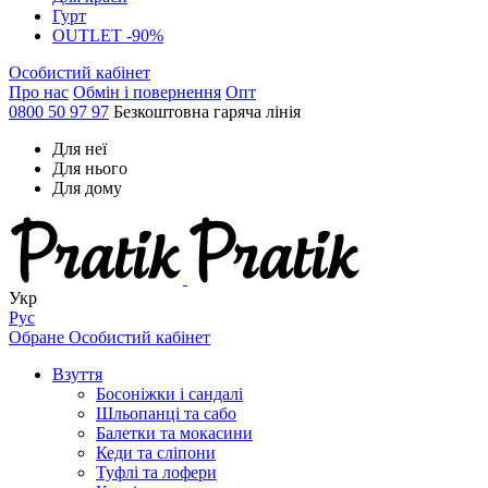
Гурт
OUTLET -90%
Особистий кабінет
Про нас
Обмін і повернення
Опт
0800 50 97 97
Безкоштовна гаряча лінія
Для неї
Для нього
Для дому
Укр
Рус
Обране
Особистий кабінет
Взуття
Босоніжки і сандалі
Шльопанці та сабо
Балетки та мокасини
Кеди та сліпони
Туфлі та лофери