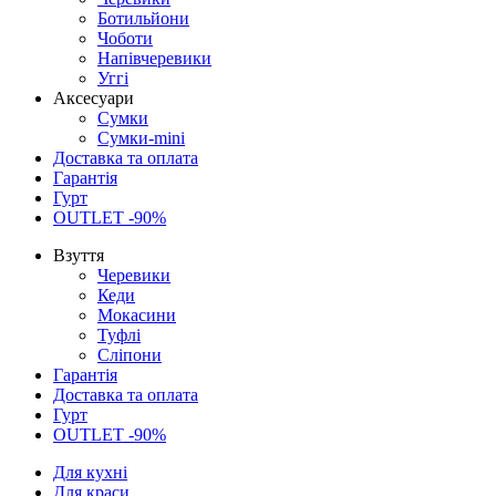
Ботильйони
Чоботи
Напівчеревики
Уггі
Аксесуари
Сумки
Сумки-mini
Доставка та оплата
Гарантія
Гурт
OUTLET -90%
Взуття
Черевики
Кеди
Мокасини
Туфлі
Сліпони
Гарантія
Доставка та оплата
Гурт
OUTLET -90%
Для кухні
Для краси