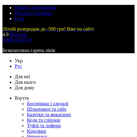
Обмін і повернення
Оплата і доставка
Гурт
Літній розпродаж до -500 грн! Вже на сайті
4.9
Відгуки
0 800 50 97 97
Безкоштовна гаряча лінія
Укр
Рус
Для неї
Для нього
Для дому
Взуття
Босоніжки і сандалі
Шльопанці та сабо
Балетки та мокасини
Кеди та сліпони
Туфлі та лофери
Кросівки
Черевики